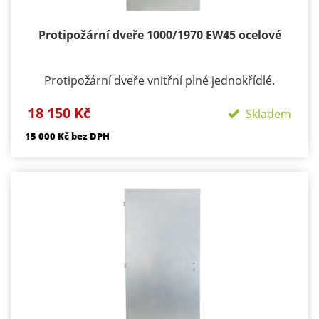
Protipožární dveře 1000/1970 EW45 ocelové
Protipožární dveře vnitřní plné jednokřídlé.
Požární odolnost: EI30/EW 45 DP1 Materiál:
18 150 Kč
konstrukce ocelové plechy tloušťky 1,2 mm z
Skladem
obou stran Výplň: tvrzená minerální vata +
15 000 Kč bez DPH
požární výplň dle PO odolnosti výztužný ocelový
rám
Použití : exteriér i interiér
Tloušťka: 43 mm
Zámek: BMH s roztečí 72 mm
Dveř nelze koupit bez systémové zárubně zárubně
od 5500 kč/ks bez dPH podle typu a šířky ostění
Hmotnost: cca 90 kg
Záruka: 24 měsíců