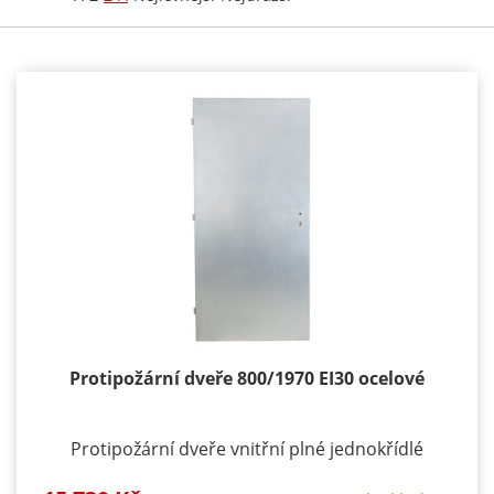
Protipožární dveře 800/1970 EI30 ocelové
Protipožární dveře vnitřní plné jednokřídlé
Požární odolnost: EI 30 / EW 45 DP1 Materiál: