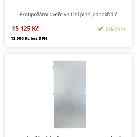
Protipožární dveře vnitřní plné jednokřídlé
Požární odolnost: EI / EW 30 DP1 Materiál:
15 125 Kč
konstrukce ocelové plechy tloušťky 1,2 mm z
Skladem
obou stran Výplň: tvrzená minerální vata +
12 500 Kč bez DPH
požární výplň dle PO odolnosti výztužný ocelový
rám Použití : exteriér i interiér Tloušťka: 43 mm
Povrch: pozink Zámek: BMH s roztečí 72 mm
Hmotnost: cca 67 kg Dostupnost 1 - 3 týdny od
objednání Záruka: 24 měsíců