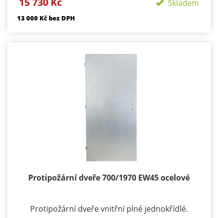
15 730 Kč
konstrukce ocelové plechy tloušťky 1,2 mm z
Skladem
obou stran Výplň: tvrzená minerální vata +
13 000 Kč bez DPH
požární výplň dle PO odolnosti výztužný ocelový
rám Použití : exteriér i interiér Tloušťka: 43 mm
Povrch: pozink Zámek: BMH s roztečí 72 mm
Hmotnost: cca 67 kg Dostupnost - skladem
Záruka: 24 měsíců
Protipožární dveře 700/1970 EW45 ocelové
Protipožární dveře vnitřní plné jednokřídlé.