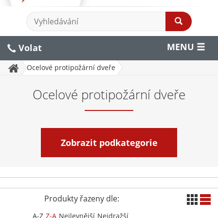
MENU
Volat
Ocelové protipožární dveře
Ocelové protipožární dveře
Zobrazit podkategorie
Produkty řazeny dle:
A-Z
Z-A
Nejlevnější
Nejdražší