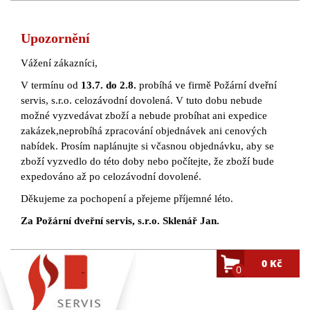
Upozornění
Vážení zákazníci,
V termínu od
13.7. do 2.8.
probíhá ve firmě Požární dveřní
servis, s.r.o. celozávodní dovolená. V tuto dobu nebude
možné vyzvedávat zboží a nebude probíhat ani expedice
zakázek,neprobíhá zpracování objednávek ani cenových
nabídek. Prosím naplánujte si včasnou objednávku, aby se
zboží vyzvedlo do této doby nebo počítejte, že zboží bude
expedováno až po celozávodní dovolené.
Děkujeme za pochopení a přejeme příjemné léto.
Za Požární dveřní servis, s.r.o. Sklenář Jan.
0 Kč
0