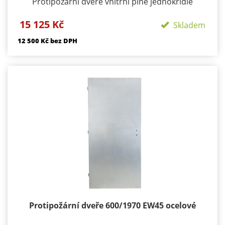
Protipožární dveře vnitřní plné jednokřídlé
Požární odolnost: EI / EW 30 DP1 Materiál:
15 125 Kč
konstrukce ocelové plechy tloušťky 1,2 mm z
Skladem
obou stran Výplň: tvrzená minerální vata +
12 500 Kč bez DPH
požární výplň dle PO odolnosti výztužný ocelový
rám Použití : exteriér i interiér Tloušťka: 43 mm
Povrch: pozink Zámek: BMH s roztečí 72 mm
Hmotnost: cca 67 kg Dostupnost 1 - 3 týdny od
objednání Záruka: 24 měsíců
Protipožární dveře 600/1970 EW45 ocelové