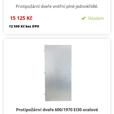
Protipožární dveře vnitřní plné jednokřídlé.
Požární odolnost: EW 45 DP1 Materiál: konstrukce
15 125 Kč
ocelové plechy tloušťky 1,2 mm z obou stran
Skladem
Výplň: tvrzená minerální vata + požární výplň dle
12 500 Kč bez DPH
PO odolnosti výztužný ocelový rám
Použití : exteriér i interiér
Tloušťka: 43 mm
Zámek: BMH s roztečí 72 mm
Dveř nelze koupit bez systémové zárubně zárubně
od 5000 kč/ks bez dPH podle typu a šířky ostění
Hmotnost: cca 70 kg
Záruka: 24 měsíců
Protipožární dveře 600/1970 EI30 ocelové