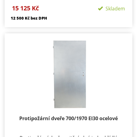
Požární odolnost: EI30/ EW 45 DP1 Materiál:
15 125 Kč
konstrukce ocelové plechy tloušťky 1,2 mm z
Skladem
obou stran Výplň: tvrzená minerální vata +
12 500 Kč bez DPH
požární výplň dle PO odolnosti výztužný ocelový
rám
Použití : exteriér i interiér
Tloušťka: 43 mm
Zámek: BMH s roztečí 72 mm
Dveř nelze koupit bez systémové zárubně zárubně
od 5000 kč/ks bez dPH podle typu a šířky ostění
Hmotnost: cca 70 kg
Záruka: 24 měsíců
Protipožární dveře 700/1970 EI30 ocelové