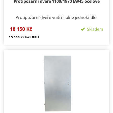
Protipožární dveře 1100/1970 EW45 ocelové
Protipožární dveře vnitřní plné jednokřídlé.
Požární odolnost: EI30/ EW 45 DP1 Materiál:
18 150 Kč
konstrukce ocelové plechy tloušťky 1,2 mm z
Skladem
obou stran Výplň: tvrzená minerální vata +
15 000 Kč bez DPH
požární výplň dle PO odolnosti výztužný ocelový
rám
Použití : exteriér i interiér
Tloušťka: 43 mm
Zámek: BMH s roztečí 72 mm
Dveř nelze koupit bez systémové zárubně zárubně
od 5500 kč/ks bez dPH podle typu a šířky ostění
Hmotnost: cca 90 kg
Záruka: 24 měsíců