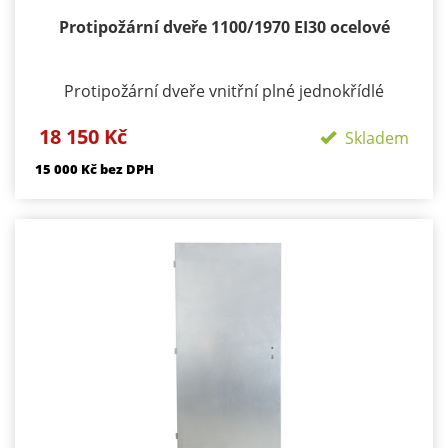
Protipožární dveře 1100/1970 EI30 ocelové
Protipožární dveře vnitřní plné jednokřídlé
Požární odolnost: EI 30 / EW 45 DP1 Materiál:
18 150 Kč
konstrukce ocelové plechy tloušťky 1,2 mm z
Skladem
obou stran Výplň: tvrzená minerální vata +
15 000 Kč bez DPH
požární výplň dle PO odolnosti výztužný ocelový
rám Použití : exteriér i interiér Tloušťka: 43 mm
Povrch: pozink Zámek: BMH s roztečí 72 mm
Hmotnost: cca 90 kg Dostupnost - skladem
Záruka: 24 měsíců