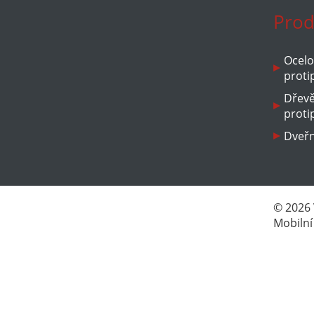
Prod
Ocelo
proti
Dřev
proti
Dveřn
© 2026
Mobilní