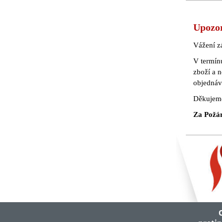
Upozo
Vážení z
V termín
zboží a 
objednáv
Děkujeme
Za Požárn