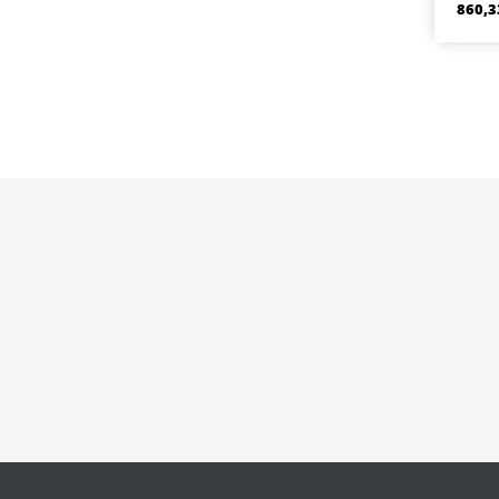
860,3
c
kl
n
klika
pravá
Souč