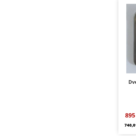
Dv
Prov
895
740,0
Souč