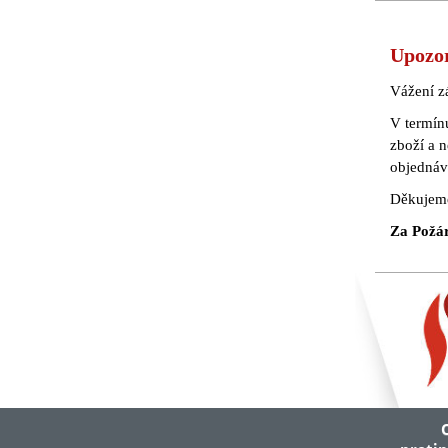
Upozo
Vážení z
V termín
zboží a 
objednáv
Děkujeme
Za Požárn