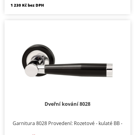
pro WC nebo koupelnu PZ LI - klika levá / koule PZ
1 230 Kč bez DPH
RE - klika pravá / koule Materiál - chrom /
prášková barva Součástí kování je montážní
materiál.
Dveřní kování 8028
Garnitura 8028 Provedení: Rozetové - kulaté BB -
klika/klika otvor pro dozický klíč PZ - klika/klika