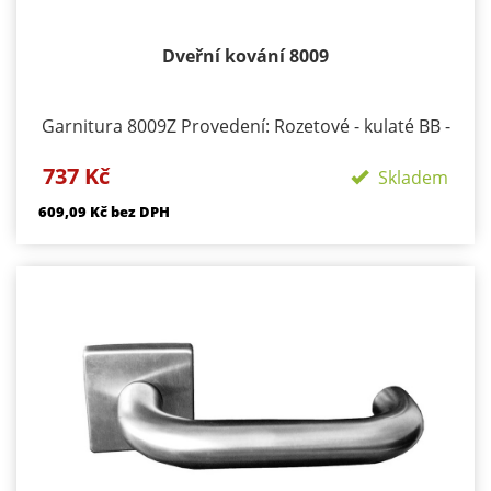
Dveřní kování 8009
Garnitura 8009Z Provedení: Rozetové - kulaté BB -
klika/klika otvor pro dozický klíč PZ - klika/klika
737 Kč
otvor pro cylindrickou vložku WC klika/klika rozeta
Skladem
pro WC nebo koupelnu PZ LI - klika levá / koule PZ
609,09 Kč bez DPH
RE - klika pravá / koule Materiál - Nerez Součástí
kování je montážní materiál.