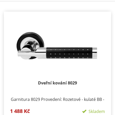
Dveřní kování 8029
Garnitura 8029 Provedení: Rozetové - kulaté BB -
klika/klika otvor pro dozický klíč PZ - klika/klika
1 488 Kč
otvor pro cylindrickou vložku WC klika/klika rozeta
Skladem