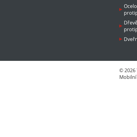
Ocelo
proti
Dřev
proti
Dveřn
© 2026
Mobilní