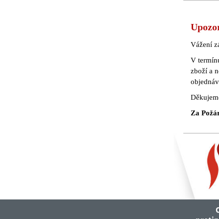
Upozo
Vážení z
V termín
zboží a 
objednáv
Děkujeme
Za Požárn