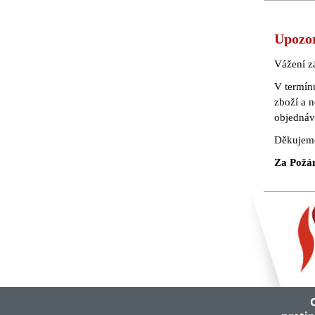
Upozo
Vážení z
V termín
zboží a 
objednáv
Děkujeme
Za Požárn