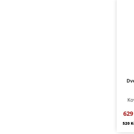
Dv
Ko
mm 
629
BB
doz
520 K
otvo
WC k