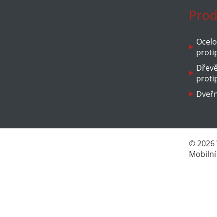
Prod
Ocelo
proti
Dřev
proti
Dveřn
© 2026
Mobilní