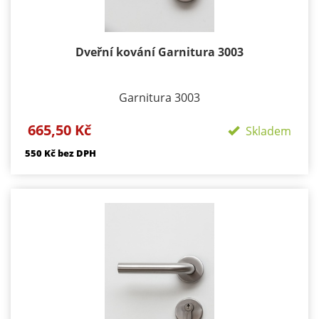
Dveřní kování Garnitura 3003
Garnitura 3003
Provedení: Rozetové - Kulaté, Velikost rozety -
665,50 Kč
Skladem
50/50mm, Délka rozety 134 mm
550 Kč bez DPH
Součástí kování je montážní materiál.
BB - klika/klika otvor pro dozický klíč
PZ - klika/klika otvor pro cylindrickou vložku
WC - klika/klika rozeta pro WC nebo koupelnu
PZ LI - klika levá / koule
PZ RE - klika pravá / koule