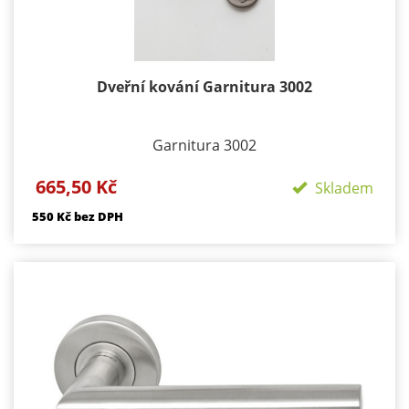
Dveřní kování Garnitura 3002
Garnitura 3002
Provedení: Rozetové - Kulaté, Velikost rozety -
665,50 Kč
Skladem
50/50mm, Délka rozety 134 mm
550 Kč bez DPH
Součástí kování je montážní materiál.
BB - klika/klika otvor pro dozický klíč
PZ - klika/klika otvor pro cylindrickou vložku
WC - klika/klika rozeta pro WC nebo koupelnu
PZ LI - klika levá / koule
PZ RE - klika pravá / koule