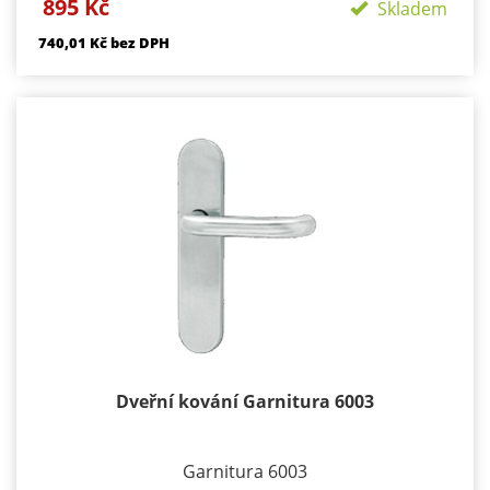
895 Kč
Skladem
Součástí kování je montážní materiál.
740,01 Kč bez DPH
BB - klika/klika otvor pro dozický klíč
PZ - klika/klika otvor pro cylindrickou vložku
WC klika/klika rozeta pro WC nebo koupelnu
PZ LI - klika levá / koule
PZ RE - klika pravá / koule
Dveřní kování Garnitura 6003
Garnitura 6003