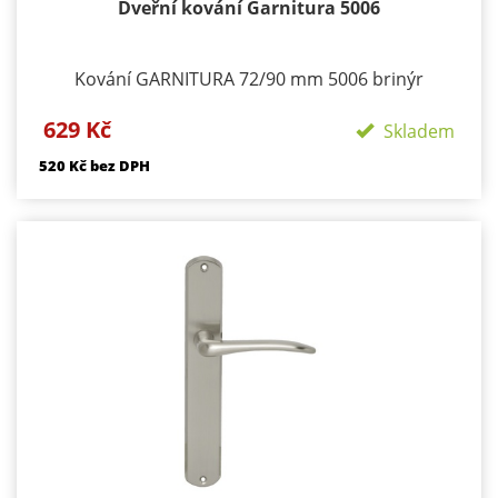
Dveřní kování Garnitura 5006
Kování GARNITURA 72/90 mm 5006 brinýr
Provedení: BB - klika/klika otvor pro dozický klíč PZ
629 Kč
- klika/klika otvor pro cylindrickou vložku WC
Skladem
klika/klika rozeta pro WC nebo koupelnu PZ LI -
520 Kč bez DPH
klika levá / koule PZ RE - klika pravá / koule
Materiál - brinýr Součástí kování je montážní
materiál.