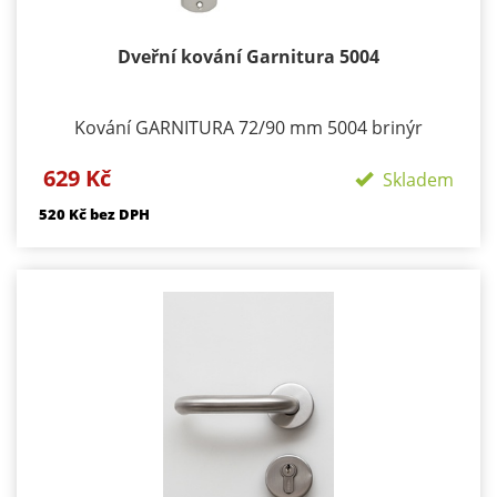
Dveřní kování Garnitura 5004
Kování GARNITURA 72/90 mm 5004 brinýr
Provedení: BB - klika/klika otvor pro dozický klíč PZ
629 Kč
- klika/klika otvor pro cylindrickou vložku WC
Skladem
klika/klika rozeta pro WC nebo koupelnu PZ LI -
520 Kč bez DPH
klika levá / koule PZ RE - klika pravá / koule
Materiál - brinýr Součástí kování je montážní
materiál.