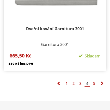
Dveřní kování Garnitura 3001
Garnitura 3001
Provedení: Rozetové - kulaté Velikost rozety -
665,50 Kč
Skladem
50/50mm Délka rozety 134 mm
550 Kč bez DPH
Součástí kování je montážní materiál.
BB - klika/klika otvor pro dozický klíč
PZ - klika/klika otvor pro cylindrickou vložku
1
2
3
4
5
WC klika/klika rozeta pro WC nebo koupelnu
PZ LI - klika levá / koule
PZ RE - klika pravá / koule