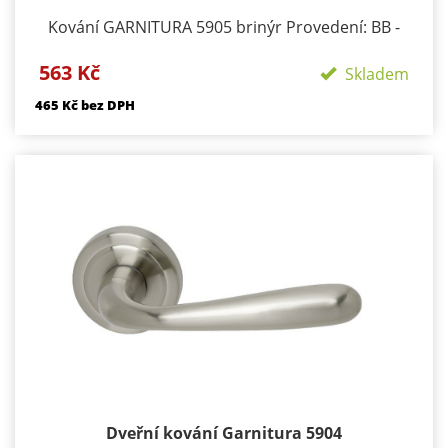
Kování GARNITURA 5905 brinýr Provedení: BB -
klika/klika otvor pro dozický klíč PZ - klika/klika
563 Kč
otvor pro cylindrickou vložku WC klika/klika rozeta
Skladem
pro WC nebo koupelnu PZ LI - klika levá / koule PZ
465 Kč bez DPH
RE - klika pravá / koule Materiál - brinýr Součástí
kování je montážní materiál.
Dveřní kování Garnitura 5904