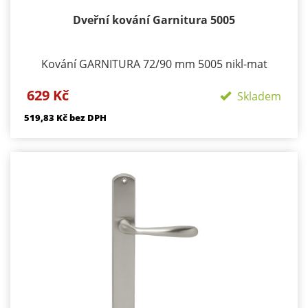
Dveřní kování Garnitura 5005
Kování GARNITURA 72/90 mm 5005 nikl-mat
Provedení: BB - klika/klika otvor pro dozický klíč PZ
629 Kč
- klika/klika otvor pro cylindrickou vložku WC
Skladem
klika/klika rozeta pro WC nebo koupelnu PZ LI -
519,83 Kč bez DPH
klika levá / koule PZ RE - klika pravá / koule
Materiál - zamak - nikl Součástí kování je montážní
materiál.