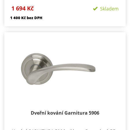
Provedení: Štítové, Velikost štítu - 45x245mm
1 694 Kč
Skladem
Součástí kování je montážní materiál.
1 400 Kč bez DPH
BB - klika/klika otvor pro dozický klíč
PZ - klika/klika otvor pro cylindrickou vložku
WC klika/klika rozeta pro WC nebo koupelnu
PZ LI - klika levá / koule
PZ RE - klika pravá / koule
Dveřní kování Garnitura 5906