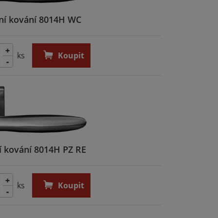
ní kování 8014H WC
+
ks
Koupit
-
í kování 8014H PZ RE
+
ks
Koupit
-