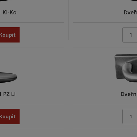
 Kl-Ko
Dveř
Koupit
 PZ LI
Dveřn
Koupit