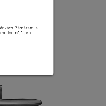
berte variantu
tránkách. Záměrem je
o hodnotnější pro