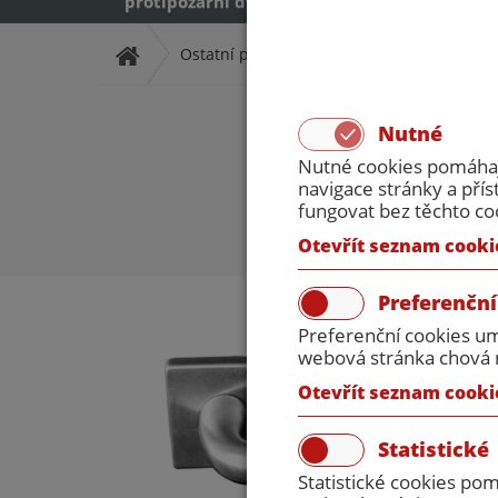
protipožární dveře
protipožární dveř
Ostatní příslušenství
Dveřní kování
Nutné
Nutné cookies pomáhají
navigace stránky a př
fungovat bez těchto co
Otevřít seznam cooki
Preferenční
Preferenční cookies um
webová stránka chová n
Otevřít seznam cooki
Statistické
Statistické cookies po