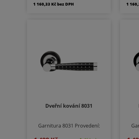
klíč PZ - klika/klika otvor pro
klíč
1 160,33 Kč bez DPH
1 160
cylindrickou vložku WC
c
klika/klika rozeta pro WC nebo
klika
koupelnu PZ LI - klika levá /
kou
koule PZ RE - klika pravá /
ko
koule Materiál - chrom /
ko
prášková barva Součástí
pr
kování je montážní materiál.
ková
Dveřní kování 8031
Garnitura 8031 Provedení:
Gar
Rozetové - kulaté BB -