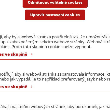
e
Odmítnout volitelné cookies
Dveřní kování 8014H
Upravit nastavení cookies
Dveřní kování 8014H
, aby byla webová stránka použitelná tak, že umožní zákl
ístup k zabezpečeným sekcím webové stránky. Webová st
okies. Proto tuto skupinu cookies nelze vypnout.
↓
es ve skupině
ožňují, aby si webová stránka zapamatovala informace, kt
ebo jak vypadá. Je to například preferovaný jazyk nebo re
Výrobce:
Eurolaton
↓
es ve skupině
Provedení:
štítové
máhají majitelům webových stránek, aby porozuměli, jak náv
Sk