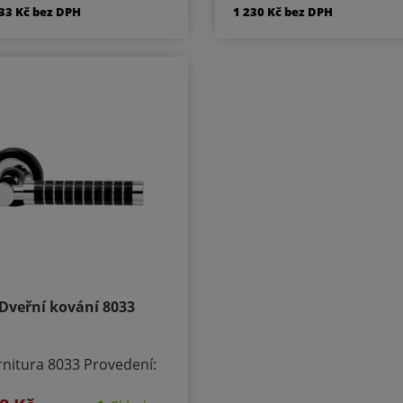
 PZ - klika/klika otvor pro
klíč PZ - klika/klika otvo
,33 Kč bez DPH
1 230 Kč bez DPH
ylindrickou vložku WC
cylindrickou vložku 
/klika rozeta pro WC nebo
klika/klika rozeta pro W
pelnu PZ LI - klika levá /
koupelnu PZ LI - klika le
ule PZ RE - klika pravá /
koule PZ RE - klika prav
ule Materiál - chrom /
koule Materiál - chro
ášková barva Součástí
prášková barva Součá
ní je montážní materiál.
kování je montážní mate
Dveřní kování 8033
nitura 8033 Provedení:
Rozetové - kulaté BB -