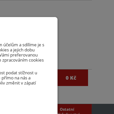
zvedávat
včasnou
 účelům a sdílíme je s
okies a jejich dobu
m Vámi preferovanou
se zpracováním cookies
st podat stížnost u
0
0 Kč
 přímo na nás a
egistrace
iv změnit v zápatí
Ostatní
Požární mřížky