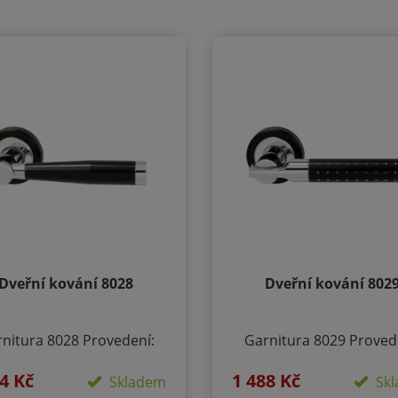
Dveřní kování 8028
Dveřní kování 802
nitura 8028 Provedení:
Garnitura 8029 Proved
Rozetové - kulaté BB -
Rozetové - kulaté BB 
4 Kč
1 488 Kč
a/klika otvor pro dozický
klika/klika otvor pro do
Skladem
Skl