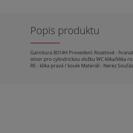
Popis produktu
Garnitura 8014H Provedení: Rozetové - hranaté B
otvor pro cylindrickou vložku WC klika/klika ro
RE - klika pravá / koule Materiál - Nerez Součá