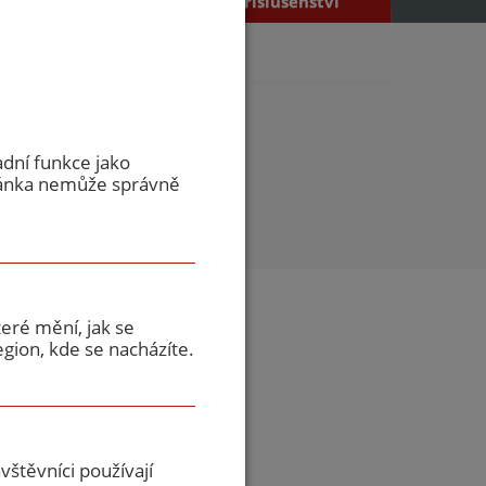
příslušenství
adní funkce jako
ránka nemůže správně
eré mění, jak se
gion, kde se nacházíte.
štěvníci používají
ladem u dodavatele