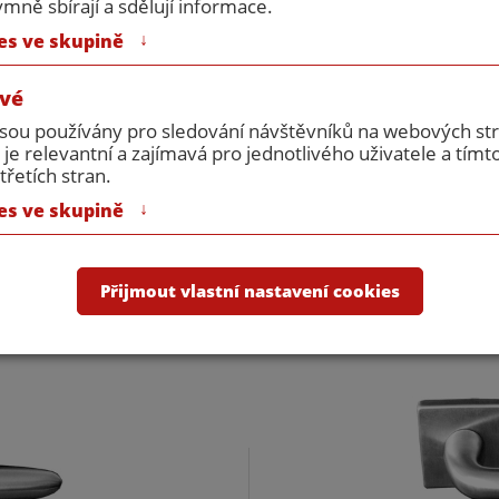
ně sbírají a sdělují informace.
895 Kč
Vy
↓
es ve skupině
740 Kč bez DPH
vé
jsou používány pro sledování návštěvníků na webových s
 je relevantní a zajímavá pro jednotlivého uživatele a tímt
třetích stran.
↓
es ve skupině
Varianty produktu
Přijmout vlastní nastavení cookies