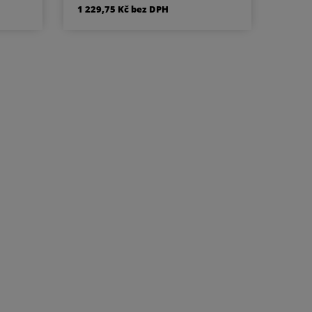
r pro
klíč PZ - klika/klika otvor pro
1 229,75 Kč bez DPH
WC
cylindrickou vložku WC
C nebo
klika/klika rozeta pro WC nebo
vá /
koupelnu PZ LI - klika levá /
á /
koule PZ RE - klika pravá /
m /
koule Materiál - chrom /
stí
prášková barva Součástí
riál.
kování je montážní materiál.