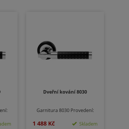
9
Dveřní kování 8030
ení:
Garnitura 8030 Provedení:
-
Rozetové - kulaté BB -
1 488 Kč
zický
klika/klika otvor pro dozický
adem
Skladem