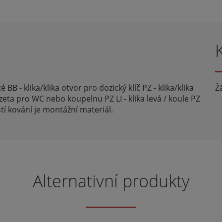
B - klika/klika otvor pro dozický klíč PZ - klika/klika
Ž
zeta pro WC nebo koupelnu PZ LI - klika levá / koule PZ
stí kování je montážní materiál.
Alternativní produkty