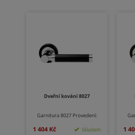
Dveřní kování 8027
Garnitura 8027 Provedení:
Gar
Rozetové - kulaté BB -
1 404 Kč
1 40
klika/klika otvor pro dozický
klik
Skladem