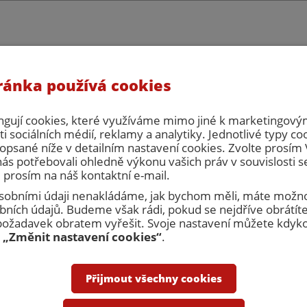
ránka používá cookies
eřní servis, s.r.o. celozávodní dovolená. V tuto dobu nebude možné vy
há zpracování objednávek ani cenových nabídek. Prosím naplánujte si 
počítejte, že zboží bude expedováno až po celozávodní dovolené.
ngují cookies, které využíváme mimo jiné k marketingovým
i sociálních médií, reklamy a analytiky. Jednotlivé typy co
opsané níže v detailním nastavení cookies. Zvolte prosí
nás potřebovali ohledně výkonu vašich práv v souvislosti 
 prosím na náš kontaktní e-mail.
 osobními údaji nenakládáme, jak bychom měli, máte možno
ních údajů. Budeme však rádi, pokud se nejdříve obrátíte
Přihlásit
R
žadavek obratem vyřešit. Svoje nastavení můžete kdykol
u
„Změnit nastavení cookies“
.
nakupovat
Obchodní podmínky
Kontakty
Přijmout všechny cookies
Dveřní zárubně
Revizní dvířka