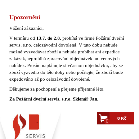
Upozornění
Vážení zákazníci,
V termínu od
13.7. do 2.8.
probíhá ve firmě Požární dveřní
servis, s.r.o. celozávodní dovolená. V tuto dobu nebude
možné vyzvedávat zboží a nebude probíhat ani expedice
zakázek,neprobíhá zpracování objednávek ani cenových
nabídek. Prosím naplánujte si včasnou objednávku, aby se
zboží vyzvedlo do této doby nebo počítejte, že zboží bude
expedováno až po celozávodní dovolené.
Děkujeme za pochopení a přejeme příjemné léto.
Za Požární dveřní servis, s.r.o. Sklenář Jan.
0 Kč
0