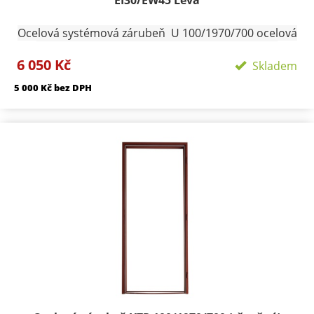
EI30/EW45 Levá
Ocelová systémová zárubeň U 100/1970/700 ocelová
zárubeň na čistou podlahu provedení pozink ,
6 050 Kč
Hranatá vyrobena z plechu tloušťky 1,25 mm
Skladem
konstruována pro dveře s polodrážkou 25/15 mm a je
5 000 Kč bez DPH
osazena panty Trio 15 pro jednokřídlé dveře
dodáváme 3ks pantů na pravou či levou stranu.
Vellikost lemů 30/45. Zárubeň je možno zdít přímo
nebo zavařit na připravené svlaky a zalít betonem.
Profil zárubně - 100 mm Šířka zárubně 700 mm
Termín dodání skladem Přepravní rozměry:
120/2100/800 Přepravu zárubní nutno individuálně
domluvit.