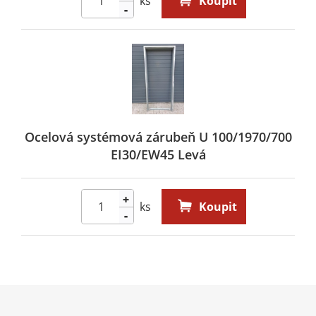
ks
Koupit
-
Ocelová systémová zárubeň U 100/1970/700
EI30/EW45 Levá
+
ks
Koupit
-