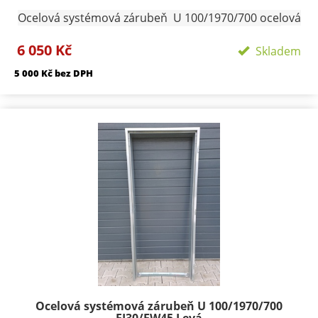
Ocelová systémová zárubeň U 100/1970/700 ocelová
zárubeň na čistou podlahu provedení pozink ,
6 050 Kč
Hranatá vyrobena z plechu tloušťky 1,25 mm
Skladem
konstruována pro dveře s polodrážkou 25/15 mm a je
5 000 Kč bez DPH
osazena panty Trio 15 pro jednokřídlé dveře
dodáváme 3ks pantů na pravou či levou stranu.
Vellikost lemů 30/45. Zárubeň je možno zdít přímo
nebo zavařit na připravené svlaky a zalít betonem.
Profil zárubně - 100 mm Šířka zárubně 700 mm
Termín dodání skladem Přepravní rozměry:
120/2100/800 Přepravu zárubní nutno individuálně
domluvit.
Ocelová systémová zárubeň U 100/1970/700