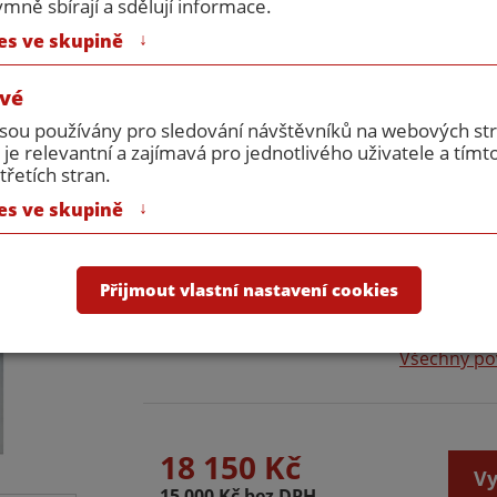
ně sbírají a sdělují informace.
Příslušenství:
bez příslušen
↓
es ve skupině
Počet křidel:
1
vé
Doplňkové úpravy
jsou používány pro sledování návštěvníků na webových s
 je relevantní a zajímavá pro jednotlivého uživatele a tímt
RAL 1000
RAL 1002
RAL 
třetích stran.
↓
es ve skupině
RAL 1027
RAL 1028
RAL 
RAL 3005
RAL 4007
RAL 
Přijmout vlastní nastavení cookies
RAL 6001
RAL 6010
Všechny po
18 150 Kč
Vy
15 000 Kč bez DPH