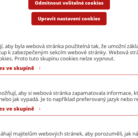
e
Odmítnout volitelné cookies
é ocelové protipožární dveř...
Protipožární dveře 1000/1970 EW
Upravit nastavení cookies
ární dveře 1000/1970 EW4
, aby byla webová stránka použitelná tak, že umožní zákl
ístup k zabezpečeným sekcím webové stránky. Webová st
okies. Proto tuto skupinu cookies nelze vypnout.
↓
es ve skupině
ožňují, aby si webová stránka zapamatovala informace, kt
ebo jak vypadá. Je to například preferovaný jazyk nebo re
Výrobce:
Ador CZ / ekv
↓
es ve skupině
rozměr:
1000/1970
Požární odolnost:
EW45DP1
máhají majitelům webových stránek, aby porozuměli, jak náv
Povrchová úprava:
pozink