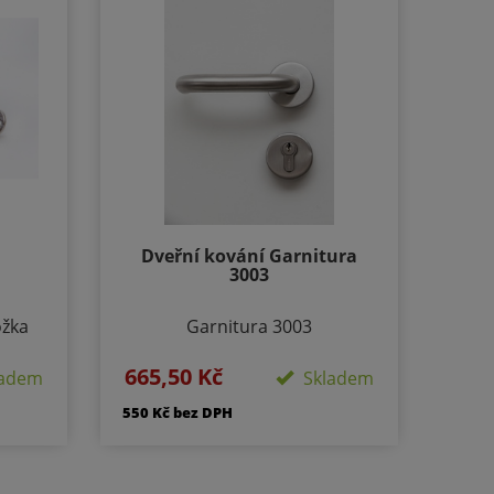
Dveřní kování Garnitura
3003
ožka
Garnitura 3003
ová
Provedení: Rozetové - Kulaté,
665,50 Kč
klíčů:
adem
Skladem
Velikost rozety - 50/50mm,
va:
Délka rozety 134 mm
550 Kč bez DPH
 klíčů
Součástí kování je montážní
 a
materiál.
čka s