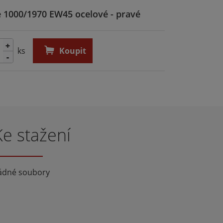
e 1000/1970 EW45 ocelové - pravé
+
ks
Koupit
-
Ke stažení
ádné soubory