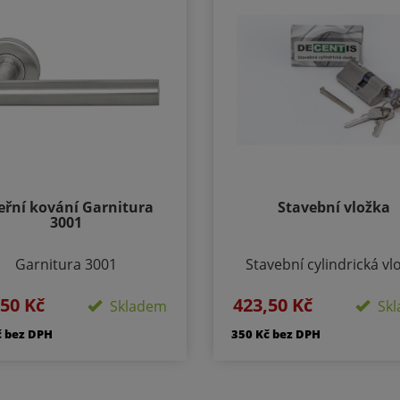
eřní kování Garnitura
Stavební vložka
3001
Garnitura 3001
Stavební cylindrická vl
DECENTIS 5-ti stavítk
edení: Rozetové - kulaté
,50 Kč
423,50 Kč
vložka. Materiál vložky a 
Skladem
Skl
ikost rozety - 50/50mm
mosaz Povrchová úpra
Délka rozety 134 mm
č bez DPH
350 Kč bez DPH
matný nikl Obsahuje: 3 ks
částí kování je montážní
a 2ks šroubů (M5x50
materiál.
M5x60mm) Balení: krabi