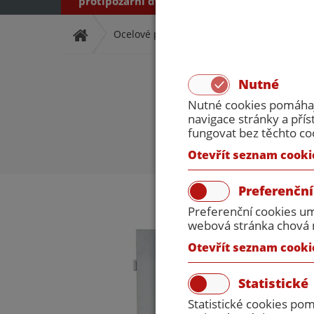
protipožární dveře
protipožární dveř
Ocelové protipožární dveře
Jednokřídl
Protipož
Nutné
Nutné cookies pomáhají
navigace stránky a př
fungovat bez těchto co
Otevřít seznam cooki
Preferenční
Preferenční cookies um
webová stránka chová n
Otevřít seznam cooki
Statistické
Statistické cookies po