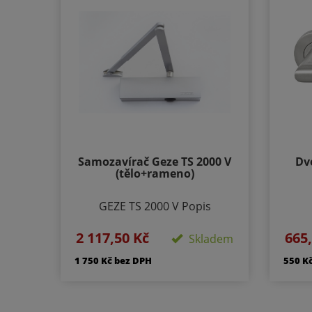
Samozavírač Geze TS 2000 V
Dv
(tělo+rameno)
GEZE TS 2000 V Popis
produktu: Horní zavírač
Prov
2 117,50 Kč
665
ramenový pro 1-křídlé
Skladem
Vel
dveře.Pro dveřní křídlo o
1 750 Kč bez DPH
550 K
maximální šířce 1250 mm a
Sou
hmotnosti 100 kg.Montáž na
stranu pantů i opačnou