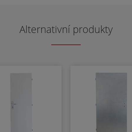
popisem rozměru a
- klika/klika otvor pro
povrchové úpravy
dozický klíč
- klika/klika otvor pro
cylindrickou vložku
Alternativní produkty
klika/klika rozeta pro
WC nebo koupelnu
 LI - klika levá / koule
E - klika pravá / koule