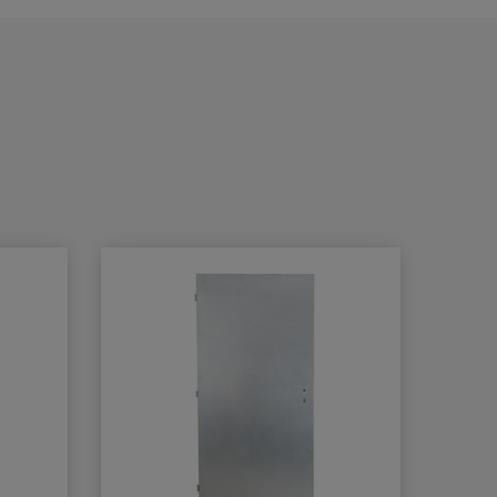
BB - klika/klika otvor pro
dozický klíč
PZ - klika/klika otvor pro
cylindrickou vložku
WC - klika/klika rozeta pro
WC nebo koupelnu
PZ LI - klika levá / koule
PZ RE - klika pravá / koule