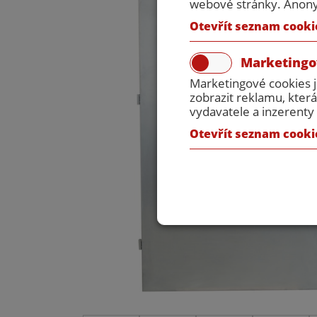
webové stránky. Anonym
Otevřít seznam cooki
Marketingo
Marketingové cookies 
zobrazit reklamu, která
vydavatele a inzerenty 
Otevřít seznam cooki