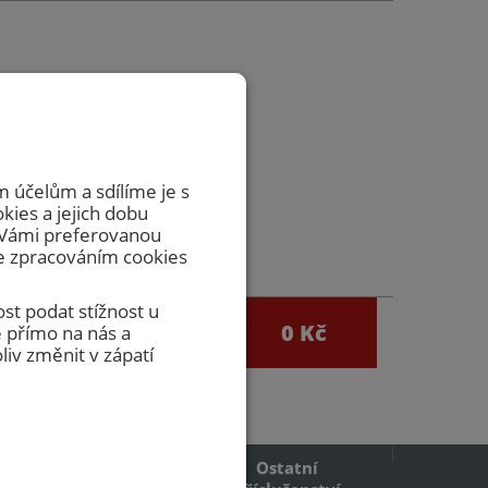
zvedávat
včasnou
 účelům a sdílíme je s
okies a jejich dobu
m Vámi preferovanou
se zpracováním cookies
st podat stížnost u
0
0 Kč
 přímo na nás a
egistrace
iv změnit v zápatí
Ostatní
Požární mřížky