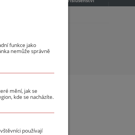
příslušenství
45 oce...
5 ocelové
adní funkce jako
ránka nemůže správně
eré mění, jak se
gion, kde se nacházíte.
ivalent
štěvníci používají