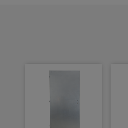
stranu pantů.Nerozlišuje
BB 
pravé a levé dveře.Použitelný
pro vstupní dveře. Základní
PZ 
informace : Rozměry těla : 226
x 60 x 48 ( d x v x h )
Nastavitelná síla zavírání vel.
WC 
2/4/5 dle EN 1154.
Nastavitelná rychlost zavírání.
PZ
Nastavitelný koncový doklap -
na rameni. Účinnost zavírání
PZ R
od 180°. Rameno pro přesah
zárubeň / křídlo - max. 70 mm.
Prodloužené rameno pro
přesah zárubeň / křídlo max.
170 mm.Varianty : Bez
aretace. Základní barvy :
Stříbrná ( EV1 ). Dodávka
standardně obsahuje :
Montážní návod - obrázkový -
u těla. Vrtací šablonu - u těla.
Montážní šrouby pro kov i