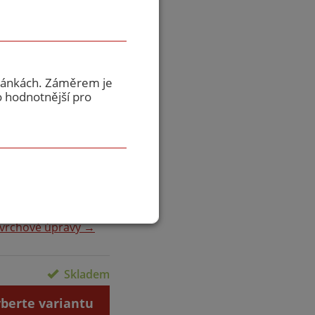
ství
tránkách. Záměrem je
o hodnotnější pro
1015
2002
5001
vrchové úpravy →
Skladem
berte variantu