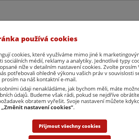
ránka používá cookies
eřní servis, s.r.o. celozávodní dovolená. V tuto dobu nebude možné vy
há zpracování objednávek ani cenových nabídek. Prosím naplánujte si 
počítejte, že zboží bude expedováno až po celozávodní dovolené.
ngují cookies, které využíváme mimo jiné k marketingovým
i sociálních médií, reklamy a analytiky. Jednotlivé typy co
opsané níže v detailním nastavení cookies. Zvolte prosí
nás potřebovali ohledně výkonu vašich práv v souvislosti 
 prosím na náš kontaktní e-mail.
 osobními údaji nenakládáme, jak bychom měli, máte možno
ních údajů. Budeme však rádi, pokud se nejdříve obrátíte
Přihlásit
R
žadavek obratem vyřešit. Svoje nastavení můžete kdykol
u
„Změnit nastavení cookies“
.
nakupovat
Obchodní podmínky
Kontakty
Přijmout všechny cookies
Dveřní zárubně
Revizní dvířka