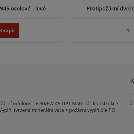
W45 ocelové - levé
Protipožární dveř
Koupit
Požární odolnost: EI30/EW 45 DP1 Materiál: konstrukce
Ž
ýplň: tvrzená minerální vata + požární výplň dle PO