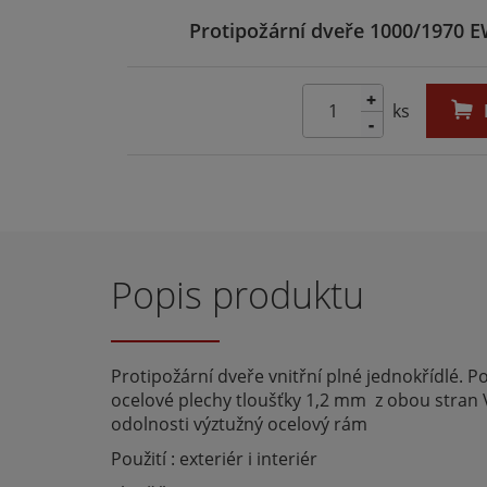
Protipožární dveře 1000/1970 E
+
ks
-
Popis produktu
Protipožární dveře vnitřní plné jednokřídlé. 
ocelové plechy tloušťky 1,2 mm z obou stran V
odolnosti výztužný ocelový rám
Použití : exteriér i interiér