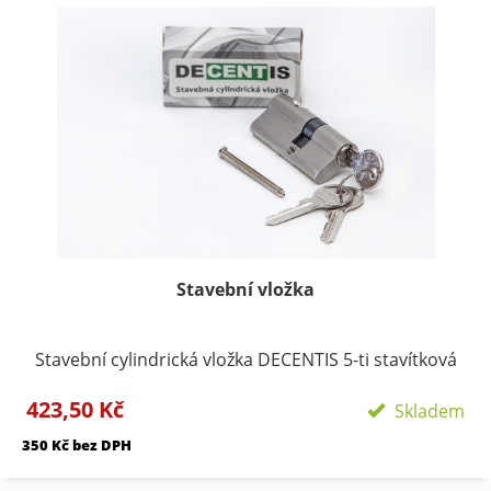
Stavební vložka
Stavební cylindrická vložka DECENTIS 5-ti stavítková
vložka. Materiál vložky a klíčů: mosaz Povrchová
423,50 Kč
úprava: matný nikl Obsahuje: 3 ks klíčů a 2ks šroubů
Skladem
(M5x50 a M5x60mm) Balení: krabička s popisem
350 Kč bez DPH
rozměru a povrchové úpravy