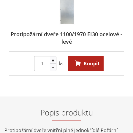
Protipožární dveře 1100/1970 EI30 ocelové -
levé
+
ks
Koupit
-
Popis produktu
Protipožární dveře vnitřní plné jednokřídlé Požární