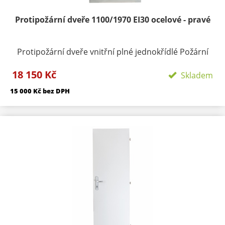
Protipožární dveře 1100/1970 EI30 ocelové - pravé
Protipožární dveře vnitřní plné jednokřídlé Požární
odolnost: EI 30/ EW 45 DP1,
dodáváme se 4 panty
18 150 Kč
(na přání možnost objednat s 3 panty, to však
Skladem
nedoporučujeme )
Materiál: konstrukce ocelové
15 000 Kč bez DPH
plechy tloušťky 1,2 mm z obou stran Výplň: tvrzená
minerální vata + požární výplň dle PO odolnosti
výztužný ocelový rám Použití : exteriér i interiér
Tloušťka: 43 mm Povrch: pozink Zámek: BMH s roztečí
72 mm Hmotnost: cca 85 kg Dostupnost - skladem
Záruka: 24 měsíců