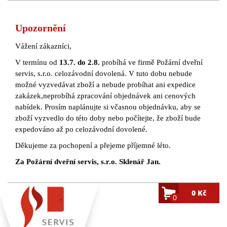
Upozornění
Vážení zákazníci,
V termínu od
13.7. do 2.8.
probíhá ve firmě Požární dveřní
servis, s.r.o. celozávodní dovolená. V tuto dobu nebude
možné vyzvedávat zboží a nebude probíhat ani expedice
zakázek,neprobíhá zpracování objednávek ani cenových
nabídek. Prosím naplánujte si včasnou objednávku, aby se
zboží vyzvedlo do této doby nebo počítejte, že zboží bude
expedováno až po celozávodní dovolené.
Děkujeme za pochopení a přejeme příjemné léto.
Za Požární dveřní servis, s.r.o. Sklenář Jan.
0 Kč
0