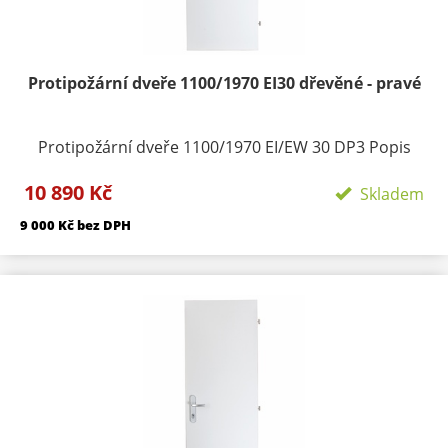
skladem držíme variantu CPL bílá
Protipožární dveře 1100/1970 EI30 dřevěné - pravé
Protipožární dveře 1100/1970 EI/EW 30 DP3 Popis
produktu: Dveře vnítřní plné jednokřídlé Požární
10 890 Kč
odolnost: EI / EW 30 DP3 Protipožární dveře typu
Skladem
EI/EW 30 DP3 vyhovují požární odolnosti do 30 minut.
9 000 Kč bez DPH
Zkouška požární odolnosti byla provedena (dle normy
ČSN EN 1634-1) ve zkušebně PAVÚS. Na základě
zkušebního protokolubyl vydán certifikát. Značení v
souladu s § 5 vyhlášky202/99 Sb. Zámek dveří tvoří
nedílnou součást výrobku. Materiál: Obvodový
rámeček je zhotoven z smrkových hranolů. Vnitřní
výplň toří výtlačně lisovaná dřevotřísková deska tl.
33mm. Zpěňovací páskaje umístěna po obvodu a je
zakryta hanovací páskou. Do těchto dveří lze
vkládatpanoramatické kukátko a lze je použít jako