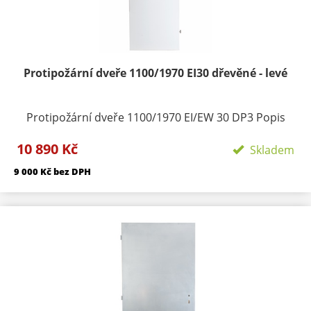
vstupní interiérové dveře do bytů. Termín dodání:
skladem držíme variantu CPL bílá
Protipožární dveře 1100/1970 EI30 dřevěné - levé
Protipožární dveře 1100/1970 EI/EW 30 DP3 Popis
produktu: Dveře vnítřní plné jednokřídlé Požární
10 890 Kč
odolnost: EI / EW 30 DP3 Protipožární dveře typu
Skladem
EI/EW 30 DP3 vyhovují požární odolnosti do 30 minut.
9 000 Kč bez DPH
Zkouška požární odolnosti byla provedena (dle normy
ČSN EN 1634-1) ve zkušebně PAVÚS. Na základě
zkušebního protokolubyl vydán certifikát. Značení v
souladu s § 5 vyhlášky202/99 Sb. Zámek dveří tvoří
nedílnou součást výrobku. Materiál: Obvodový
rámeček je zhotoven z smrkových hranolů. Vnitřní
výplň toří výtlačně lisovaná dřevotřísková deska tl.
33mm. Zpěňovací páskaje umístěna po obvodu a je
zakryta hanovací páskou. Do těchto dveří lze