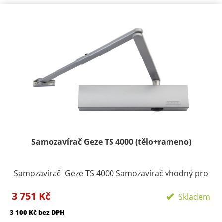
Samozavírač Geze TS 4000 (tělo+rameno)
Samozavírač Geze TS 4000 Samozavírač vhodný pro
požární dveře Popis produktu: Horní zavírač
3 751 Kč
ramenový pro 1-křídlé dveře.Pro dveřní křídlo o
Skladem
maximální šířce 1400 mm a hmotnosti 120 kg.Montáž
3 100 Kč bez DPH
na stranu pantů i opačnou stranu pantů.Nerozlišuje