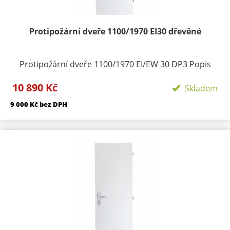
Protipožární dveře 1100/1970 EI30 dřevěné
Protipožární dveře 1100/1970 EI/EW 30 DP3 Popis
produktu: Dveře vnítřní plné jednokřídlé Požární
10 890 Kč
odolnost: EI / EW 30 DP3 Protipožární dveře typu
Skladem
EI/EW 30 DP3 vyhovují požární odolnosti do 30 minut.
9 000 Kč bez DPH
Zkouška požární odolnosti byla provedena (dle normy
ČSN EN 1634-1) ve zkušebně PAVÚS. Na základě
zkušebního protokolubyl vydán certifikát. Značení v
souladu s § 5 vyhlášky202/99 Sb. Zámek dveří tvoří
nedílnou součást výrobku. Materiál: Obvodový
rámeček je zhotoven z smrkových hranolů. Vnitřní
výplň toří výtlačně lisovaná dřevotřísková deska tl.
33mm. Zpěňovací páskaje umístěna po obvodu a je
zakryta hanovací páskou. Do těchto dveří lze
vkládatpanoramatické kukátko a lze je použít jako
vstupní interiérové dveře do bytů. Termín dodání: