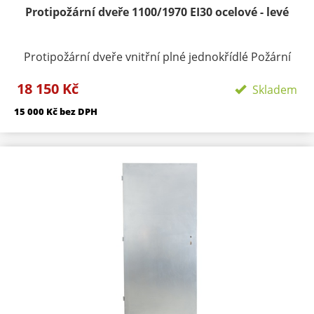
Protipožární dveře 1100/1970 EI30 ocelové - levé
Protipožární dveře vnitřní plné jednokřídlé Požární
odolnost: EI 30 / EW 45 DP1,
dodáváme se 4 panty
18 150 Kč
(na přání možnost objednat s 3 panty, to však
Skladem
nedoporučujeme )
Materiál: konstrukce ocelové
15 000 Kč bez DPH
plechy tloušťky 1,2 mm z obou stran Výplň: tvrzená
minerální vata + požární výplň dle PO odolnosti
výztužný ocelový rám Použití : exteriér i interiér
Tloušťka: 43 mm Povrch: pozink Zámek: BMH s roztečí
72 mm Hmotnost: cca 85 kg Dostupnost - skladem
Záruka: 24 měsíců