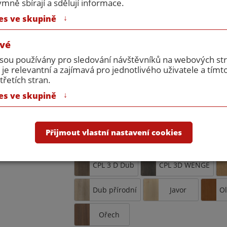
rozměr:
600/1970
ně sbírají a sdělují informace.
↓
es ve skupině
Požární odolnost:
EI30DP3
Povrchová úprava:
CPL bílá hla
vé
9010
jsou používány pro sledování návštěvníků na webových s
Příslušenství:
bez příslušens
 je relevantní a zajímavá pro jednotlivého uživatele a tímt
pouze ilustr
třetích stran.
↓
es ve skupině
Doplňkové úpravy
Buk kašír
CPL bílá hladká
Přijmout vlastní nastavení cookies
CPL BUK
CPL DUB
CPL 
CPL 3 D Dub
CPL 3D WENGE
Dub přírodní
Javor
Ol
Ořech