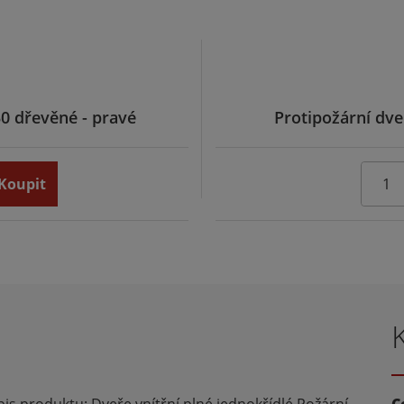
30 dřevěné - pravé
Protipožární dve
Koupit