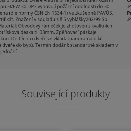
is produktu: Dveře vnítřní plné jednokřídlé Požární
C
ypu EI/EW 30 DP3 vyhovují požární odolnosti do 30
.
dena (dle normy ČSN EN 1634-1) ve zkušebně PAVÚS.
P
ifikát. Značení v souladu s § 5 vyhlášky202/99 Sb.
.
ateriál: Obvodový rámeček je zhotoven z kvalitních
evotřísková deska tl. 33mm. Zpěňovací páskaje
kou. Do těchto dveří lze vkládatpanoramatické
ové dveře do bytů. Termín dodání: standartně skladem v
jednání.
Související produkty