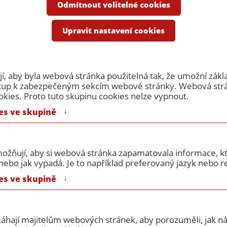
e
Odmítnout volitelné cookies
lé dřevěné protipožární dveře
Protipožární dveře 600/1970 EI30
Upravit nastavení cookies
í dveře 600/1970 EI30 dře
, aby byla webová stránka použitelná tak, že umožní zákl
ístup k zabezpečeným sekcím webové stránky. Webová st
okies. Proto tuto skupinu cookies nelze vypnout.
↓
es ve skupině
ožňují, aby si webová stránka zapamatovala informace, kt
ebo jak vypadá. Je to například preferovaný jazyk nebo re
Výrobce:
Masonite
↓
es ve skupině
Poznámka:
povrch HPL, 
odvíjí na zák
cenové kalku
máhají majitelům webových stránek, aby porozuměli, jak náv