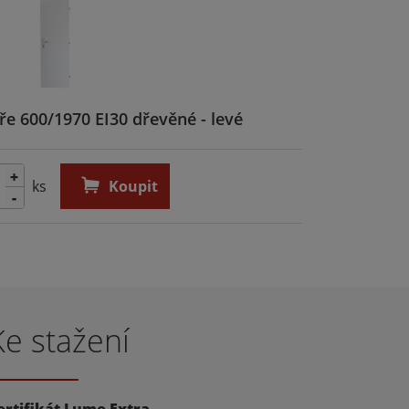
ře 600/1970 EI30 dřevěné - levé
+
ks
Koupit
-
Ke stažení