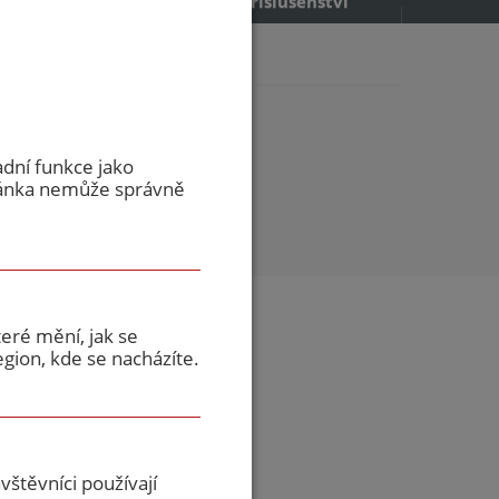
příslušenství
 dřev...
věné - pravé
adní funkce jako
ránka nemůže správně
eré mění, jak se
gion, kde se nacházíte.
Dýha - cena se
ladě individuální
laci
štěvníci používají