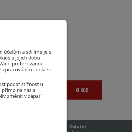
zvedávat
včasnou
 účelům a sdílíme je s
okies a jejich dobu
m Vámi preferovanou
se zpracováním cookies
st podat stížnost u
0
0 Kč
 přímo na nás a
egistrace
iv změnit v zápatí
Ostatní
Požární mřížky