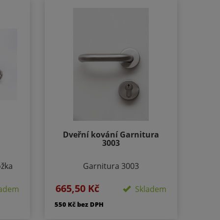
Dveřní kování Garnitura
3003
ožka
Garnitura 3003
ová
Provedení: Rozetové - Kulaté,
665,50 Kč
klíčů:
adem
Skladem
Velikost rozety - 50/50mm,
va:
Délka rozety 134 mm
550 Kč bez DPH
 klíčů
Součástí kování je montážní