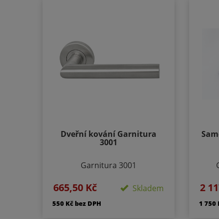
Dveřní kování Garnitura
Samo
3001
Garnitura 3001
p
Provedení: Rozetové - kulaté
665,50 Kč
2 11
r
Skladem
Velikost rozety - 50/50mm
dv
Délka rozety 134 mm
550 Kč bez DPH
1 750
max
Součástí kování je montážní