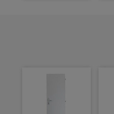
hmot
materiál.
s
st
BB - klika/klika otvor pro
prav
dozický klíč
pro
PZ - klika/klika otvor pro
infor
cylindrickou vložku
Nast
WC klika/klika rozeta pro
WC nebo koupelnu
Nasta
PZ LI - klika levá / koule
Nast
na r
PZ RE - klika pravá / koule
od 1
zárub
Pr
přes
1
ar
St
s
Mont