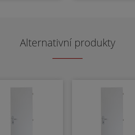
nosti 100 kg.Montáž na
a 2ks šroubů (M5x50
tranu pantů i opačnou
M5x60mm) Balení: krabi
ranu pantů.Nerozlišuje
popisem rozměru a
é a levé dveře.Použitelný
povrchové úpravy
 vstupní dveře. Základní
mace : Rozměry těla : 226
Alternativní produkty
x 60 x 48 ( d x v x h )
avitelná síla zavírání vel.
2/4/5 dle EN 1154.
vitelná rychlost zavírání.
avitelný koncový doklap -
ameni. Účinnost zavírání
80°. Rameno pro přesah
eň / křídlo - max. 70 mm.
odloužené rameno pro
ah zárubeň / křídlo max.
70 mm.Varianty : Bez
etace. Základní barvy :
říbrná ( EV1 ). Dodávka
tandardně obsahuje :
ážní návod - obrázkový -