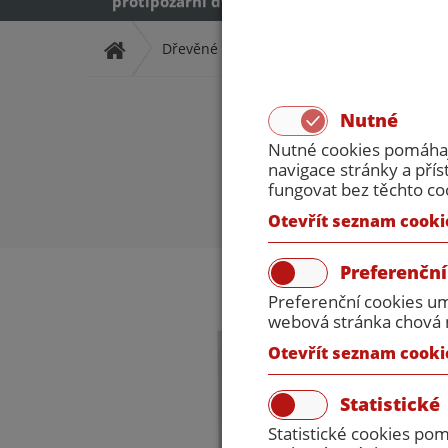
protipožární dveře
protipožární dveř
Dřevěné protipožární dveře
Jednokříd
Protipožárn
Nutné
Nutné cookies pomáhají
navigace stránky a př
fungovat bez těchto co
Otevřít seznam cooki
Preferenční
Preferenční cookies um
webová stránka chová n
Otevřít seznam cooki
Statistické
Statistické cookies po