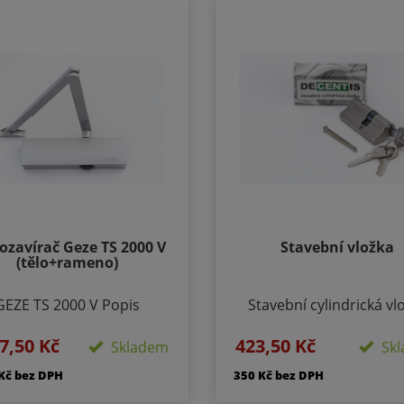
zavírač Geze TS 2000 V
Stavební vložka
(tělo+rameno)
GEZE TS 2000 V Popis
Stavební cylindrická vl
roduktu: Horní zavírač
DECENTIS 5-ti stavítk
7,50 Kč
423,50 Kč
amenový pro 1-křídlé
vložka. Materiál vložky a 
Skladem
Skl
eře.Pro dveřní křídlo o
mosaz Povrchová úpra
 Kč bez DPH
350 Kč bez DPH
imální šířce 1250 mm a
matný nikl Obsahuje: 3 ks