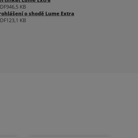
ertifikát Lume Extra
PDF
946,5 KB
rohlášení o shodě Lume Extra
PDF
123,1 KB