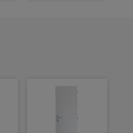
 a
materiál.
čka s
BB - klika/klika otvor pro
dozický klíč
PZ - klika/klika otvor pro
cylindrickou vložku
WC - klika/klika rozeta pro
WC nebo koupelnu
PZ LI - klika levá / koule
PZ RE - klika pravá / koule