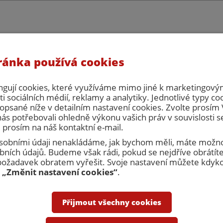
ránka používá cookies
eřní servis, s.r.o. celozávodní dovolená. V tuto dobu nebude možné vy
há zpracování objednávek ani cenových nabídek. Prosím naplánujte si 
počítejte, že zboží bude expedováno až po celozávodní dovolené.
ngují cookies, které využíváme mimo jiné k marketingovým
i sociálních médií, reklamy a analytiky. Jednotlivé typy co
opsané níže v detailním nastavení cookies. Zvolte prosí
nás potřebovali ohledně výkonu vašich práv v souvislosti 
 prosím na náš kontaktní e-mail.
 osobními údaji nenakládáme, jak bychom měli, máte možno
ních údajů. Budeme však rádi, pokud se nejdříve obrátíte
Přihlásit
R
žadavek obratem vyřešit. Svoje nastavení můžete kdykol
u
„Změnit nastavení cookies“
.
nakupovat
Obchodní podmínky
Kontakty
Přijmout všechny cookies
Dveřní zárubně
Revizní dvířka