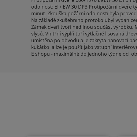
Protipožární dveře 600/1970 EI/EW 30 DP3 Pop
odolnost: EI / EW 30 DP3 Protipožární dveře t
minut. Zkouška požární odolnosti byla prove
Na základě zkušebního protokolubyl vydán cert
Zámek dveří tvoří nedílnou součást výrobku. M
vlysů. Vnitřní výplň toří výtlačně lisovaná dř
umístěna po obvodu a je zakryta hanovací pás
kukátko a lze je použít jako vstupní interiér
E shopu - maximálně do jednoho týdne od ob