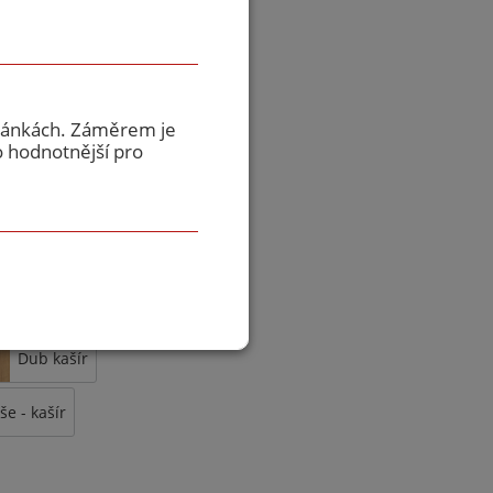
dká ekvivalent RAL
tránkách. Záměrem je
tví, fotografie je
o hodnotnější pro
ační
CPL bílá perla
šedá
Dub kašír
še - kašír