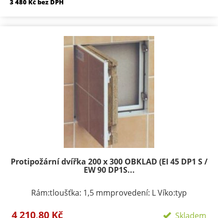
3 480 Kč bez DPH
Protipožární dvířka 200 x 300 OBKLAD (EI 45 DP1 S /
EW 90 DP1S...
Rám:tloušťka: 1,5 mmprovedení: L Víko:typ
zavírání/zamykání: klička, FAB zámekpočet zámků:
4 210,80 Kč
podle rozměru 1-3provedení: výko s přípravou pro
Skladem