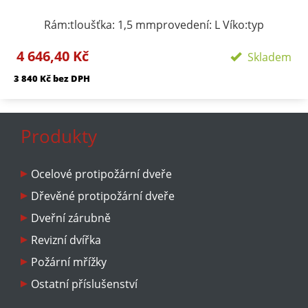
Rám:tloušťka: 1,5 mmprovedení: L Víko:typ
zavírání/zamykání: klička, FAB zámekpočet zámků:
4 646,40 Kč
podle rozměru 1-3provedení: výko s SDK výplní
Skladem
Požární odolnosti:EI 45 D1-SEW 90 D1-S
3 840 Kč bez DPH
Produkty
Ocelové protipožární dveře
Dřevěné protipožární dveře
Dveřní zárubně
Revizní dvířka
Požární mřížky
Ostatní příslušenství