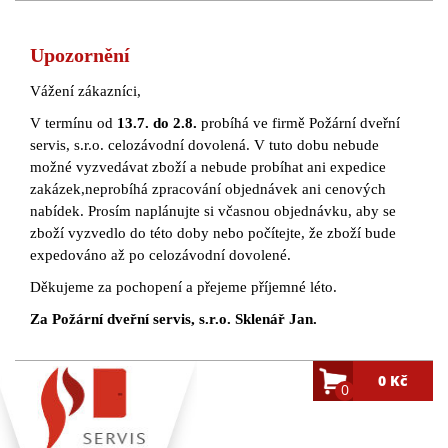
Upozornění
Vážení zákazníci,
V termínu od
13.7. do 2.8.
probíhá ve firmě Požární dveřní
servis, s.r.o. celozávodní dovolená. V tuto dobu nebude
možné vyzvedávat zboží a nebude probíhat ani expedice
zakázek,neprobíhá zpracování objednávek ani cenových
nabídek. Prosím naplánujte si včasnou objednávku, aby se
zboží vyzvedlo do této doby nebo počítejte, že zboží bude
expedováno až po celozávodní dovolené.
Děkujeme za pochopení a přejeme příjemné léto.
Za Požární dveřní servis, s.r.o. Sklenář Jan.
0 Kč
0