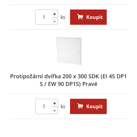
+
ks
Koupit
-
Protipožární dvířka 200 x 300 SDK (EI 45 DP1
S / EW 90 DP1S) Pravé
+
ks
Koupit
-