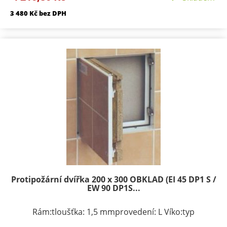
obklad Požární odolnosti:EI 40 D1-SEW 90 D1-S
3 480 Kč bez DPH
Protipožární dvířka 200 x 300 OBKLAD (EI 45 DP1 S /
EW 90 DP1S...
Rám:tloušťka: 1,5 mmprovedení: L Víko:typ
zavírání/zamykání: klička, FAB zámekpočet zámků: