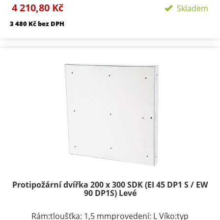
4 210,80 Kč
podle rozměru 1-3provedení: výko s přípravou pro
Skladem
obklad Požární odolnosti:EI 40 D1-SEW 90 D1-S
3 480 Kč bez DPH
Protipožární dvířka 200 x 300 SDK (EI 45 DP1 S / EW
90 DP1S) Levé
Rám:tloušťka: 1,5 mmprovedení: L Víko:typ