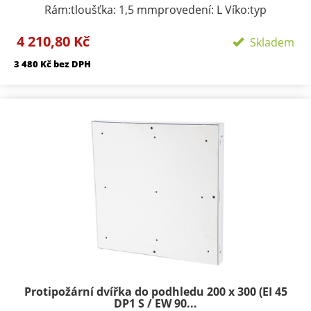
Rám:tloušťka: 1,5 mmprovedení: L Víko:typ
zavírání/zamykání: klička, FAB zámekpočet zámků:
4 210,80 Kč
podle rozměru 1-3provedení: výko s SDK výplní
Skladem
Požární odolnosti:EI 40 D1-SEW 90 D1-S
3 480 Kč bez DPH
Protipožární dvířka do podhledu 200 x 300 (EI 45
DP1 S / EW 90...