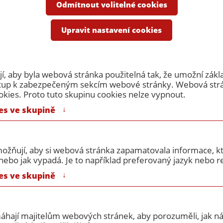
e
Odmítnout volitelné cookies
rní pro SDK E...
Protipožární dvířka 300 x 300 SDK (EI...
Upravit nastavení cookies
ka 300 x 300 SDK (EI 30 D
, aby byla webová stránka použitelná tak, že umožní zákl
ístup k zabezpečeným sekcím webové stránky. Webová st
okies. Proto tuto skupinu cookies nelze vypnout.
↓
es ve skupině
ožňují, aby si webová stránka zapamatovala informace, kt
ebo jak vypadá. Je to například preferovaný jazyk nebo re
Rozměr:
300x300
↓
es ve skupině
Požární odolnost:
EI 30 DPI S /
máhají majitelům webových stránek, aby porozuměli, jak náv
Sk