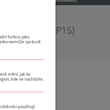
příslušenství
P1 S / EW 90 DP1S)
adní funkce jako
ránka nemůže správně
eré mění, jak se
gion, kde se nacházíte.
 EW 90 DP1S
štěvníci používají
ladem u dodavatele