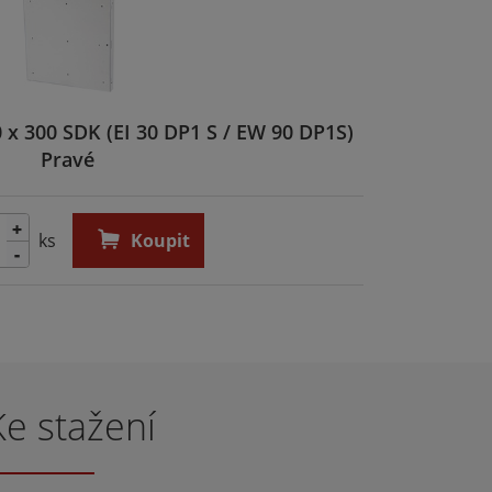
0 x 300 SDK (EI 30 DP1 S / EW 90 DP1S)
Pravé
+
ks
Koupit
-
Ke stažení