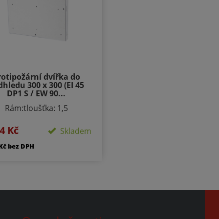
rotipožární dvířka do
hledu 300 x 300 (EI 45
DP1 S / EW 90...
Rám:tloušťka: 1,5
provedení: L Víko:typ
4 Kč
rání/zamykání: klička, FAB
Skladem
mekpočet zámků: podle
 Kč bez DPH
ěru 1-3provedení: výko s
SDK výplní Požární
osti:EI 45 D1-SEW 90 D1-
S