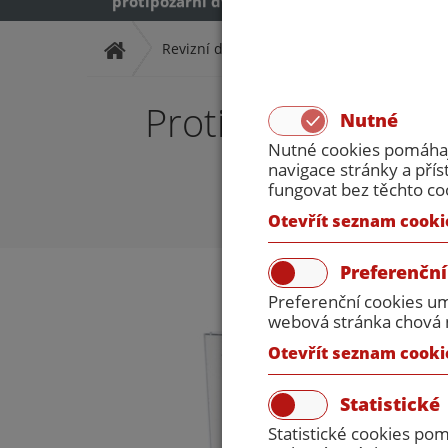
protipožární dveře
protipožární dveř
Revizní dvířka
Revizní dvířka protipožá
Protipožární dvíř
Nutné
Nutné cookies pomáhají
navigace stránky a př
fungovat bez těchto co
Otevřít seznam cooki
Preferenční
Preferenční cookies um
webová stránka chová n
Otevřít seznam cooki
Statistické
Statistické cookies po