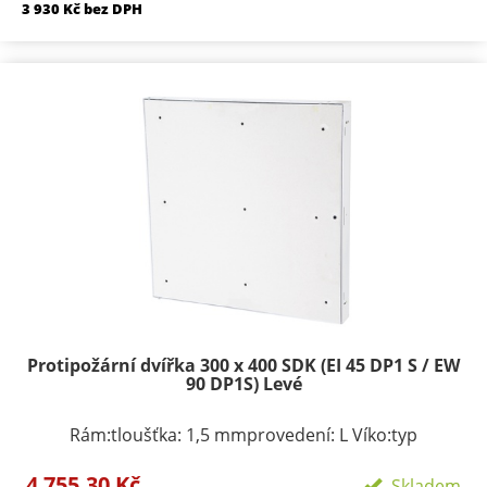
3 930 Kč bez DPH
Protipožární dvířka 300 x 400 SDK (EI 45 DP1 S / EW
90 DP1S) Levé
Rám:tloušťka: 1,5 mmprovedení: L Víko:typ
zavírání/zamykání: klička, FAB zámekpočet zámků:
4 755,30 Kč
podle rozměru 1-3provedení: plechové víko s
Skladem