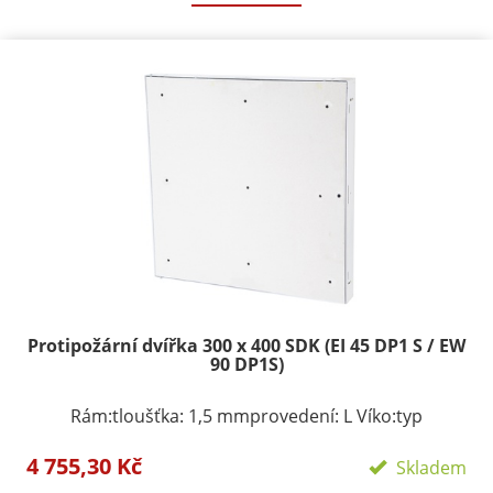
Protipožární dvířka 300 x 400 SDK (EI 45 DP1 S / EW
90 DP1S)
Rám:tloušťka: 1,5 mmprovedení: L Víko:typ
zavírání/zamykání: klička, FAB zámekpočet zámků:
4 755,30 Kč
podle rozměru 1-3provedení: plechové víko s
Skladem
komaxitem Požární odolnosti:EI 405D1-SEW 90 D1-S