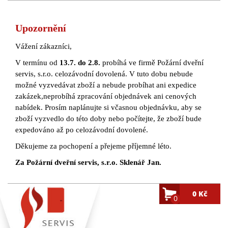
Upozornění
Vážení zákazníci,
V termínu od
13.7. do 2.8.
probíhá ve firmě Požární dveřní
servis, s.r.o. celozávodní dovolená. V tuto dobu nebude
možné vyzvedávat zboží a nebude probíhat ani expedice
zakázek,neprobíhá zpracování objednávek ani cenových
nabídek. Prosím naplánujte si včasnou objednávku, aby se
zboží vyzvedlo do této doby nebo počítejte, že zboží bude
expedováno až po celozávodní dovolené.
Děkujeme za pochopení a přejeme příjemné léto.
Za Požární dveřní servis, s.r.o. Sklenář Jan.
0 Kč
0