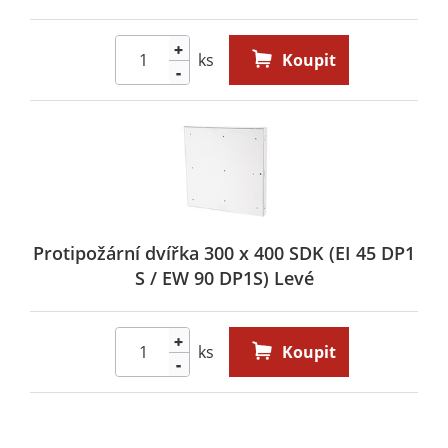
+
ks
Koupit
-
Protipožární dvířka 300 x 400 SDK (EI 45 DP1
S / EW 90 DP1S) Levé
+
ks
Koupit
-