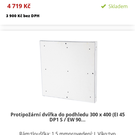
4 719 Kč
podle rozměru 1-3provedení: výko s SDK výplní
Skladem
Požární odolnosti:EI 45 D1-SEW 90 D1-S
3 900 Kč bez DPH
Protipožární dvířka do podhledu 300 x 400 (EI 45
DP1 S / EW 90...
Rám:tloušťka: 1,5 mmprovedení: L Víko:typ