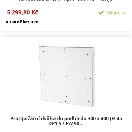
zavírání/zamykání: klička, FAB zámekpočet zámků:
5 299,80 Kč
podle rozměru 1-3provedení: výko s SDK výplní
Skladem
Požární odolnosti:EI 45 D1-SEW 90 D1-S
4 380 Kč bez DPH
Protipožární dvířka do podhledu 300 x 400 (EI 45
DP1 S / EW 90...