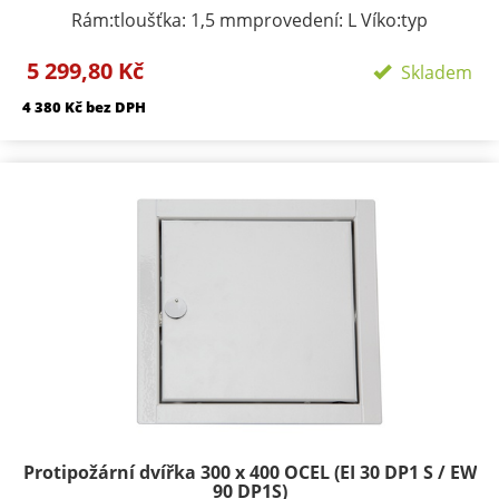
Rám:tloušťka: 1,5 mmprovedení: L Víko:typ
zavírání/zamykání: klička, FAB zámekpočet zámků:
5 299,80 Kč
podle rozměru 1-3provedení: výko s SDK výplní
Skladem
Požární odolnosti:EI 45 D1-SEW 90 D1-S
4 380 Kč bez DPH
Protipožární dvířka 300 x 400 OCEL (EI 30 DP1 S / EW
90 DP1S)