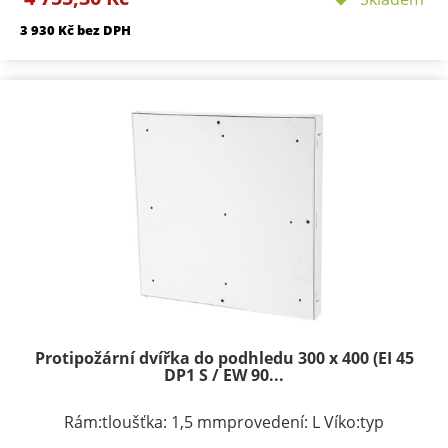
komaxitem Požární odolnosti:EI 405D1-SEW 90 D1-S
3 930 Kč bez DPH
Protipožární dvířka do podhledu 300 x 400 (EI 45
DP1 S / EW 90...
Rám:tloušťka: 1,5 mmprovedení: L Víko:typ
zavírání/zamykání: klička, FAB zámekpočet zámků: