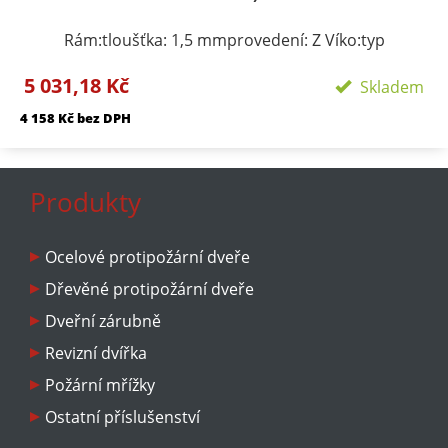
Rám:tloušťka: 1,5 mmprovedení: Z Víko:typ
zavírání/zamykání: klička, FAB zámekpočet zámků:
5 031,18 Kč
podle rozměru 1-3provedení: plechové víko s
Skladem
komaxitem Požární odolnosti:EI 40 D1-SEW 90 D1-S
4 158 Kč bez DPH
Produkty
Ocelové protipožární dveře
Dřevěné protipožární dveře
Dveřní zárubně
Revizní dvířka
Požární mřížky
Ostatní příslušenství