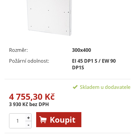
Rozměr:
300x400
Požární odolnost:
EI 45 DP1 S / EW 90
DP1S
Skladem u dodavatele
4 755,30 Kč
3 930 Kč bez DPH
Koupit
+
-