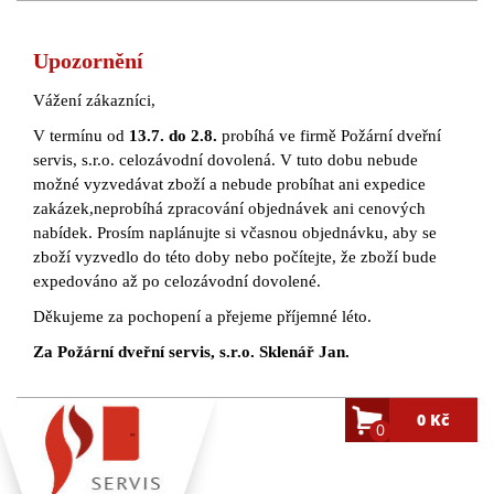
Upozornění
Vážení zákazníci,
V termínu od
13.7. do 2.8.
probíhá ve firmě Požární dveřní
servis, s.r.o. celozávodní dovolená. V tuto dobu nebude
možné vyzvedávat zboží a nebude probíhat ani expedice
zakázek,neprobíhá zpracování objednávek ani cenových
nabídek. Prosím naplánujte si včasnou objednávku, aby se
zboží vyzvedlo do této doby nebo počítejte, že zboží bude
expedováno až po celozávodní dovolené.
Děkujeme za pochopení a přejeme příjemné léto.
Za Požární dveřní servis, s.r.o. Sklenář Jan.
0 Kč
0