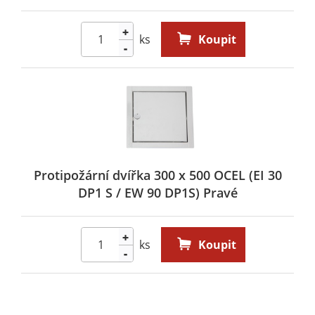
+
ks
Koupit
-
Protipožární dvířka 300 x 500 OCEL (EI 30
DP1 S / EW 90 DP1S) Pravé
+
ks
Koupit
-