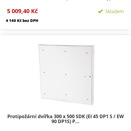
zavírání/zamykání: klička, FAB zámekpočet zámků:
5 009,40 Kč
podle rozměru 1-3provedení: dvířka s SDK výplní
Skladem
Požární odolnosti:EI 45 D1-SEW 90 D1-S
4 140 Kč bez DPH
Protipožární dvířka 300 x 500 SDK (EI 45 DP1 S / EW
90 DP1S) P...