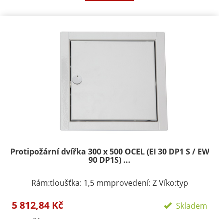
Protipožární dvířka 300 x 500 OCEL (EI 30 DP1 S / EW
90 DP1S) ...
Rám:tloušťka: 1,5 mmprovedení: Z Víko:typ
zavírání/zamykání: klička, FAB zámekpočet zámků:
5 812,84 Kč
podle rozměru 1-3provedení: plechové víko s
Skladem
komaxitem Požární odolnosti:EI 40 D1-SEW 90 D1-S