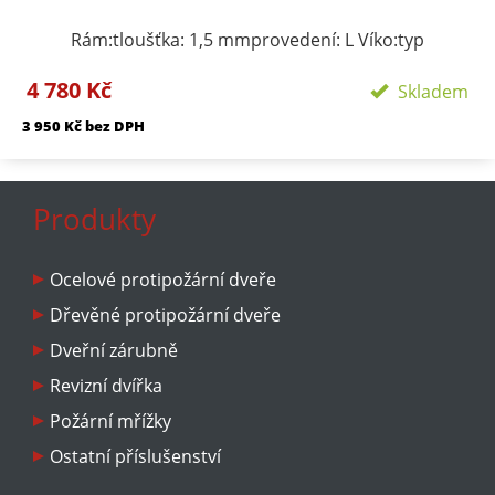
Rám:tloušťka: 1,5 mmprovedení: L Víko:typ
zavírání/zamykání: klička, FAB zámekpočet zámků:
4 780 Kč
podle rozměru 1-3provedení: výko s SDK výplní
Skladem
Požární odolnosti:EI 45 D1-SEW 90 D1-S
3 950 Kč bez DPH
Produkty
Ocelové protipožární dveře
Dřevěné protipožární dveře
Dveřní zárubně
Revizní dvířka
Požární mřížky
Ostatní příslušenství