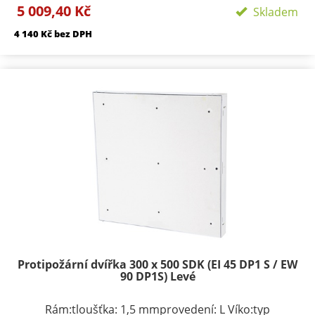
5 009,40 Kč
podle rozměru 1-3provedení: dvířka s SDK výplní
Skladem
Požární odolnosti:EI 45 D1-SEW 90 D1-S
4 140 Kč bez DPH
Protipožární dvířka 300 x 500 SDK (EI 45 DP1 S / EW
90 DP1S) Levé
Rám:tloušťka: 1,5 mmprovedení: L Víko:typ