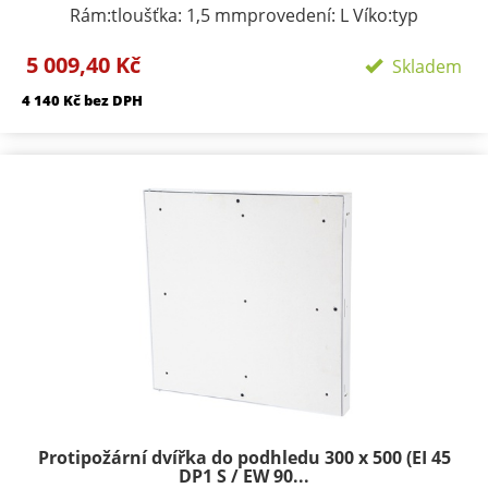
Rám:tloušťka: 1,5 mmprovedení: L Víko:typ
zavírání/zamykání: klička, FAB zámekpočet zámků:
5 009,40 Kč
podle rozměru 1-3provedení: dvířka s SDK výplní
Skladem
Požární odolnosti:EI 45 D1-SEW 90 D1-S
4 140 Kč bez DPH
Protipožární dvířka do podhledu 300 x 500 (EI 45
DP1 S / EW 90...