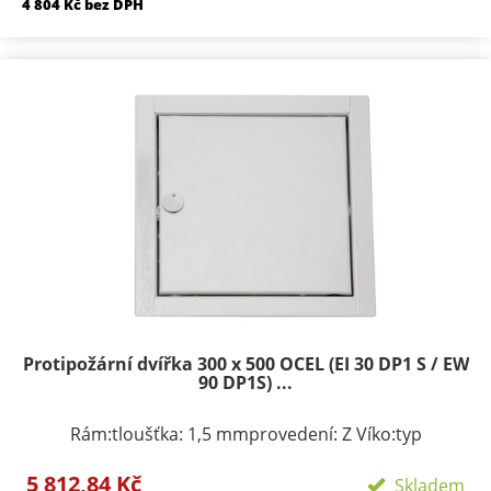
4 804 Kč bez DPH
Protipožární dvířka 300 x 500 OCEL (EI 30 DP1 S / EW
90 DP1S) ...
Rám:tloušťka: 1,5 mmprovedení: Z Víko:typ
zavírání/zamykání: klička, FAB zámekpočet zámků:
5 812,84 Kč
podle rozměru 1-3provedení: plechové víko s
Skladem