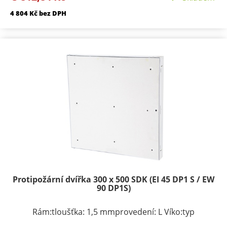
komaxitem Požární odolnosti:EI 40 D1-SEW 90 D1-S
4 804 Kč bez DPH
Protipožární dvířka 300 x 500 SDK (EI 45 DP1 S / EW
90 DP1S)
Rám:tloušťka: 1,5 mmprovedení: L Víko:typ
zavírání/zamykání: klička, FAB zámekpočet zámků: