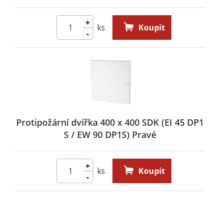
+
ks
Koupit
-
Protipožární dvířka 400 x 400 SDK (EI 45 DP1
S / EW 90 DP1S) Pravé
+
ks
Koupit
-