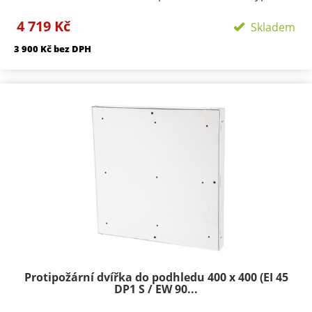
zavírání/zamykání: klička, FAB zámekpočet zámků:
4 719 Kč
podle rozměru 1-3provedení: výko s SDK výplní
Skladem
Požární odolnosti:EI 45 D1-SEW 90 D1-S
3 900 Kč bez DPH
Protipožární dvířka do podhledu 400 x 400 (EI 45
DP1 S / EW 90...