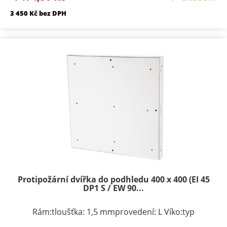
Požární odolnosti:EI 45 D1-SEW 90 D1-S
3 450 Kč bez DPH
Protipožární dvířka do podhledu 400 x 400 (EI 45
DP1 S / EW 90...
Rám:tloušťka: 1,5 mmprovedení: L Víko:typ
zavírání/zamykání: klička, FAB zámekpočet zámků: