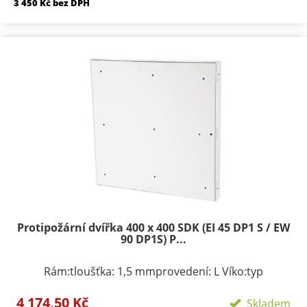
3 450 Kč bez DPH
Protipožární dvířka 400 x 400 SDK (EI 45 DP1 S / EW
90 DP1S) P...
Rám:tloušťka: 1,5 mmprovedení: L Víko:typ
zavírání/zamykání: klička, FAB zámekpočet zámků:
4 174,50 Kč
podle rozměru 1-3provedení: výko s SDK výplní
Skladem