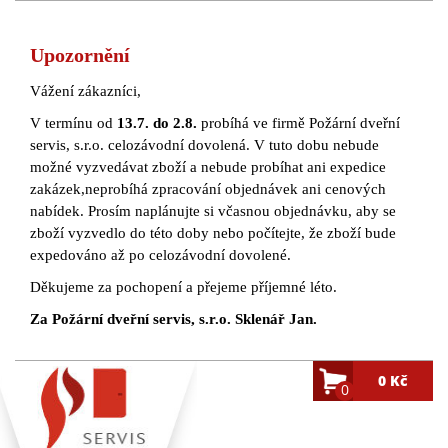
Upozornění
Vážení zákazníci,
V termínu od
13.7. do 2.8.
probíhá ve firmě Požární dveřní
servis, s.r.o. celozávodní dovolená. V tuto dobu nebude
možné vyzvedávat zboží a nebude probíhat ani expedice
zakázek,neprobíhá zpracování objednávek ani cenových
nabídek. Prosím naplánujte si včasnou objednávku, aby se
zboží vyzvedlo do této doby nebo počítejte, že zboží bude
expedováno až po celozávodní dovolené.
Děkujeme za pochopení a přejeme příjemné léto.
Za Požární dveřní servis, s.r.o. Sklenář Jan.
0 Kč
0