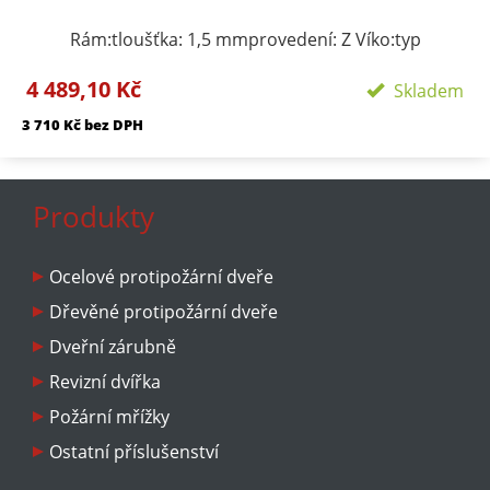
Rám:tloušťka: 1,5 mmprovedení: Z Víko:typ
zavírání/zamykání: klička, FAB zámekpočet zámků:
4 489,10 Kč
podle rozměru 1-3provedení: plechové víko s
Skladem
komaxitem Požární odolnosti:EI 40 D1-SEW 90 D1-S
3 710 Kč bez DPH
Produkty
Ocelové protipožární dveře
Dřevěné protipožární dveře
Dveřní zárubně
Revizní dvířka
Požární mřížky
Ostatní příslušenství