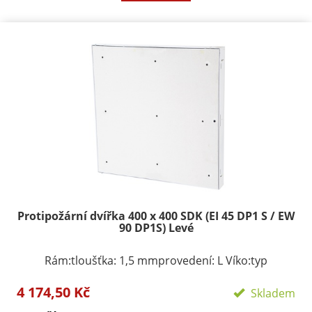
Protipožární dvířka 400 x 400 SDK (EI 45 DP1 S / EW
90 DP1S) Levé
Rám:tloušťka: 1,5 mmprovedení: L Víko:typ
zavírání/zamykání: klička, FAB zámekpočet zámků:
4 174,50 Kč
podle rozměru 1-3provedení: výko s SDK výplní
Skladem
Požární odolnosti:EI 45 D1-SEW 90 D1-S