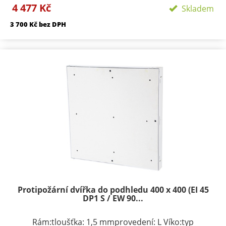
4 477 Kč
podle rozměru 1-3provedení: výko s SDK výplní
Skladem
Požární odolnosti:EI 45 D1-SEW 90 D1-S
3 700 Kč bez DPH
Protipožární dvířka do podhledu 400 x 400 (EI 45
DP1 S / EW 90...
Rám:tloušťka: 1,5 mmprovedení: L Víko:typ