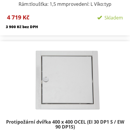
Rám:tloušťka: 1,5 mmprovedení: L Víko:typ
zavírání/zamykání: klička, FAB zámekpočet zámků:
4 719 Kč
podle rozměru 1-3provedení: výko s SDK výplní
Skladem
Požární odolnosti:EI 45 D1-SEW 90 D1-S
3 900 Kč bez DPH
Protipožární dvířka 400 x 400 OCEL (EI 30 DP1 S / EW
90 DP1S)