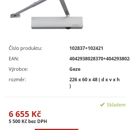
Číslo produktu:
102837+102421
EAN:
4042938028370+404293802
Výrobce:
Geze
rozměr:
226 x 60 x 48 ( d x v x h
)
Skladem
6 655 Kč
5 500 Kč bez DPH