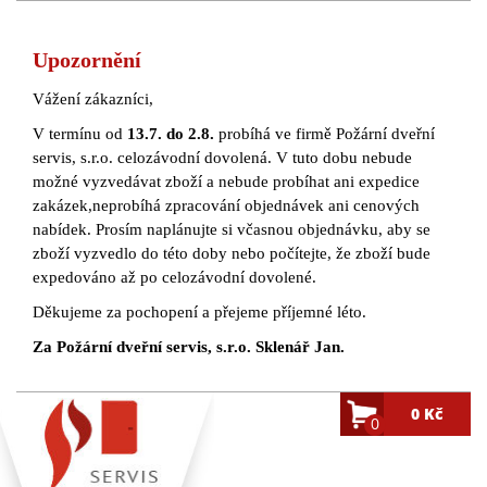
Upozornění
Vážení zákazníci,
V termínu od
13.7. do 2.8.
probíhá ve firmě Požární dveřní
servis, s.r.o. celozávodní dovolená. V tuto dobu nebude
možné vyzvedávat zboží a nebude probíhat ani expedice
zakázek,neprobíhá zpracování objednávek ani cenových
nabídek. Prosím naplánujte si včasnou objednávku, aby se
zboží vyzvedlo do této doby nebo počítejte, že zboží bude
expedováno až po celozávodní dovolené.
Děkujeme za pochopení a přejeme příjemné léto.
Za Požární dveřní servis, s.r.o. Sklenář Jan.
0 Kč
0