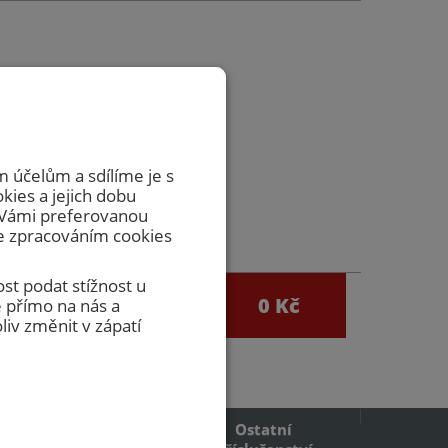
zvedávat
včasnou
 účelům a sdílíme je s
okies a jejich dobu
m Vámi preferovanou
se zpracováním cookies
st podat stížnost u
0
0 Kč
 přímo na nás a
egistrace
iv změnit v zápatí
Ostatní
Požární mřížky