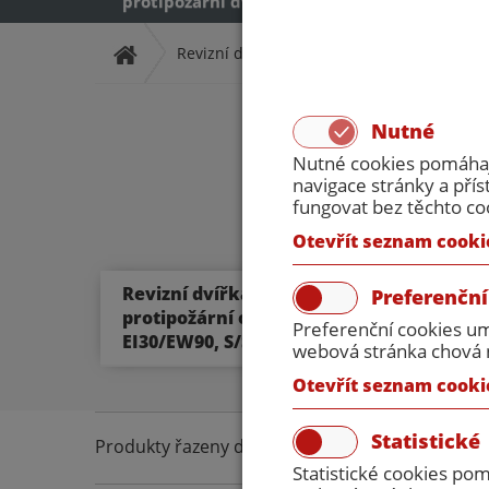
protipožární dveře
protipožární dveř
Revizní dvířka
Protipožární dvířka pod
Nutné
Nutné cookies pomáhají
navigace stránky a př
fungovat bez těchto co
Otevřít seznam cooki
Revizní dvířka
Reviz
Preferenční
protipožární ocelové
proti
Preferenční cookies um
EI30/EW90, S/Sm
EI45
webová stránka chová n
Otevřít seznam cooki
Statistické
Produkty řazeny dle:
A-Z
Z-A
Nejlevnější
Nejd
Statistické cookies po