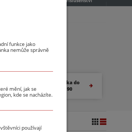
příslušenství
adní funkce jako
ránka nemůže správně
Protipožární dvířka do
eré mění, jak se
podhledu E45/EW90
gion, kde se nacházíte.
štěvníci používají