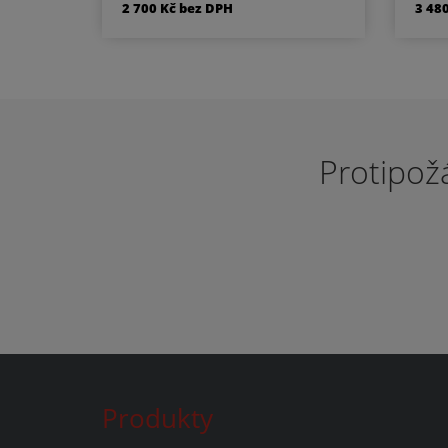
2 700 Kč bez DPH
3 48
zavírání/zamykání: klička, FAB
roz
zámek Za příplatek možné
s
automatická západka či
Pož
zámek FABpočet zámků:
podle rozměru 1-3provedení:
výko s přípravou pod obklad
Požární odolnosti:EI 45 D1-
Protipož
SEW 90 D1-S
Produkty