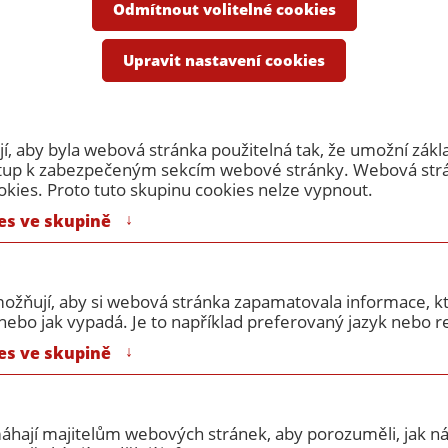
e
Odmítnout volitelné cookies
 obklad EI 45/EW 90, S/Sm
Upravit nastavení cookies
Revizní dvířka
, aby byla webová stránka použitelná tak, že umožní zákl
ístup k zabezpečeným sekcím webové stránky. Webová st
okies. Proto tuto skupinu cookies nelze vypnout.
↓
es ve skupině
ní dvířka
Protipožární dvířka pod
požární pro SDK
ožňují, aby si webová stránka zapamatovala informace, kt
obklad EI 45/EW 90, S/Sm
/EW90 S/Sm
ebo jak vypadá. Je to například preferovaný jazyk nebo re
↓
es ve skupině
ražší
máhají majitelům webových stránek, aby porozuměli, jak náv