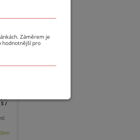
tránkách. Záměrem je
o hodnotnější pro
0 x
S /
ní:
lad
adem
yp