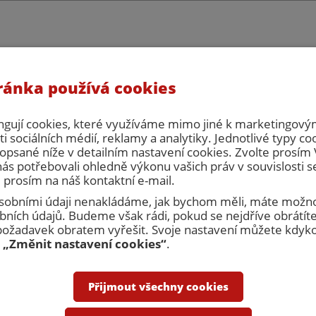
ránka používá cookies
eřní servis, s.r.o. celozávodní dovolená. V tuto dobu nebude možné vy
há zpracování objednávek ani cenových nabídek. Prosím naplánujte si 
počítejte, že zboží bude expedováno až po celozávodní dovolené.
ngují cookies, které využíváme mimo jiné k marketingovým
i sociálních médií, reklamy a analytiky. Jednotlivé typy co
opsané níže v detailním nastavení cookies. Zvolte prosí
nás potřebovali ohledně výkonu vašich práv v souvislosti 
 prosím na náš kontaktní e-mail.
 osobními údaji nenakládáme, jak bychom měli, máte možno
ních údajů. Budeme však rádi, pokud se nejdříve obrátíte
Přihlásit
R
žadavek obratem vyřešit. Svoje nastavení můžete kdykol
u
„Změnit nastavení cookies“
.
nakupovat
Obchodní podmínky
Kontakty
Přijmout všechny cookies
Dveřní zárubně
Revizní dvířka