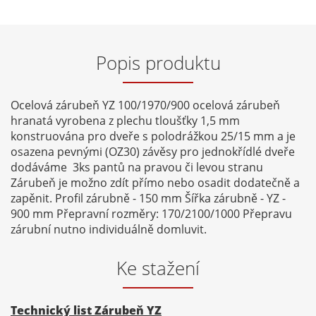
Popis produktu
Ocelová zárubeň YZ 100/1970/900 ocelová zárubeň
hranatá vyrobena z plechu tloušťky 1,5 mm
konstruována pro dveře s polodrážkou 25/15 mm a je
osazena pevnými (OZ30) závěsy pro jednokřídlé dveře
dodáváme 3ks pantů na pravou či levou stranu
Zárubeň je možno zdít přímo nebo osadit dodatečně a
zapěnit. Profil zárubně - 150 mm Šířka zárubně - YZ -
900 mm Přepravní rozměry: 170/2100/1000 Přepravu
zárubní nutno individuálně domluvit.
Ke stažení
Technický list Zárubeň YZ