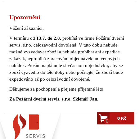
Upozornění
Vážení zákazníci,
V termínu od
13.7. do 2.8.
probíhá ve firmě Požární dveřní
servis, s.r.o. celozávodní dovolená. V tuto dobu nebude
možné vyzvedávat zboží a nebude probíhat ani expedice
zakázek,neprobíhá zpracování objednávek ani cenových
nabídek. Prosím naplánujte si včasnou objednávku, aby se
zboží vyzvedlo do této doby nebo počítejte, že zboží bude
expedováno až po celozávodní dovolené.
Děkujeme za pochopení a přejeme příjemné léto.
Za Požární dveřní servis, s.r.o. Sklenář Jan.
0 Kč
0