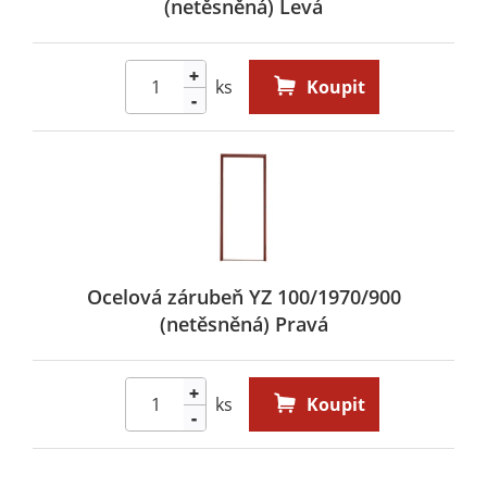
(netěsněná) Levá
+
ks
Koupit
-
Ocelová zárubeň YZ 100/1970/900
(netěsněná) Pravá
+
ks
Koupit
-