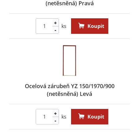
(netěsněná) Pravá
+
ks
Koupit
-
Ocelová zárubeň YZ 150/1970/900
(netěsněná) Levá
+
ks
Koupit
-