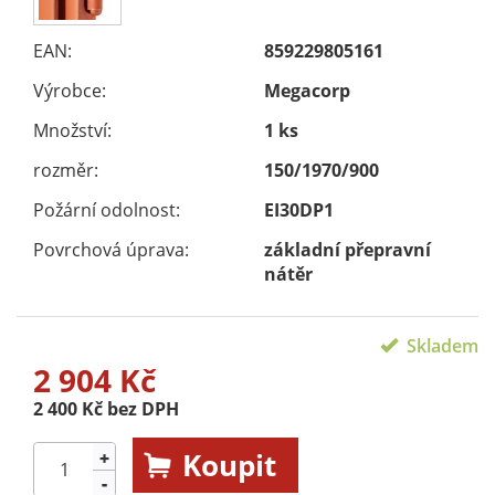
EAN:
859229805161
Výrobce:
Megacorp
Množství:
1 ks
rozměr:
150/1970/900
Požární odolnost:
EI30DP1
Povrchová úprava:
základní přepravní
nátěr
Skladem
2 904 Kč
2 400 Kč bez DPH
Koupit
+
-