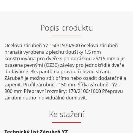
Popis produktu
Ocelová zárubeň YZ 150/1970/900 ocelová zárubeň
hranatá vyrobena z plechu tloušťky 1,5 mm
konstruována pro dveře s polodrážkou 25/15 mm a je
osazena pevnými (OZ30) závěsy pro jednokřídlé dveře
dodáváme 3ks pantů na pravou či levou stranu
Zárubeň je možno zdít přímo nebo osadit dodatečně a
zapěnit. Profil zárubně - 150 mm Šířka zárubně - YZ -
900 mm Přepravní rozměry: 170/2100/1000 Přepravu
zárubní nutno individuálně domluvit.
Ke stažení
Technický list Zárubeň YZ