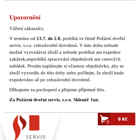
Upozornění
Vážení zákazníci,
V termínu od
13.7. do 2.8.
probíhá ve firmě Požární dveřní
servis, s.r.o. celozávodní dovolená. V tuto dobu nebude
možné vyzvedávat zboží a nebude probíhat ani expedice
zakázek,neprobíhá zpracování objednávek ani cenových
nabídek. Prosím naplánujte si včasnou objednávku, aby se
zboží vyzvedlo do této doby nebo počítejte, že zboží bude
expedováno až po celozávodní dovolené.
Děkujeme za pochopení a přejeme příjemné léto.
Za Požární dveřní servis, s.r.o. Sklenář Jan.
0 Kč
0