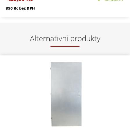
(M5x50 a M5x60mm) Balení: krabička s popisem
350 Kč bez DPH
rozměru a povrchové úpravy
Alternativní produkty