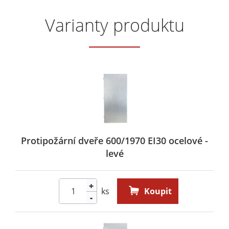
Varianty produktu
Protipožární dveře 600/1970 EI30 ocelové -
levé
+
ks
Koupit
-