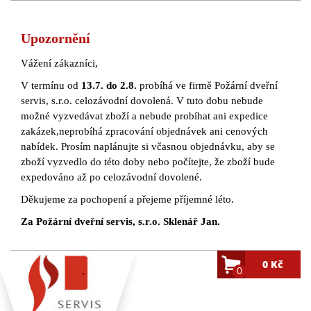
Upozornění
Vážení zákazníci,
V termínu od
13.7. do 2.8.
probíhá ve firmě Požární dveřní
servis, s.r.o. celozávodní dovolená. V tuto dobu nebude
možné vyzvedávat zboží a nebude probíhat ani expedice
zakázek,neprobíhá zpracování objednávek ani cenových
nabídek. Prosím naplánujte si včasnou objednávku, aby se
zboží vyzvedlo do této doby nebo počítejte, že zboží bude
expedováno až po celozávodní dovolené.
Děkujeme za pochopení a přejeme příjemné léto.
Za Požární dveřní servis, s.r.o. Sklenář Jan.
0 Kč
0