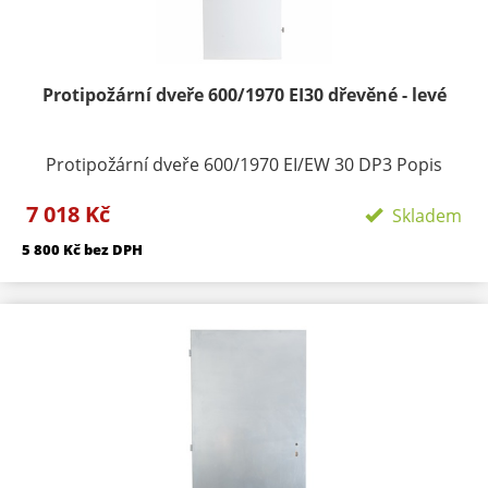
standartně skladem v E shopu - maximálně do
jednoho týdne od objednání.
Protipožární dveře 600/1970 EI30 dřevěné - levé
Protipožární dveře 600/1970 EI/EW 30 DP3 Popis
produktu: Dveře vnítřní plné jednokřídlé Požární
7 018 Kč
odolnost: EI / EW 30 DP3 Protipožární dveře typu
Skladem
EI/EW 30 DP3 vyhovují požární odolnosti do 30 minut.
5 800 Kč bez DPH
Zkouška požární odolnosti byla provedena (dle normy
ČSN EN 1634-1) ve zkušebně PAVÚS. Na základě
zkušebního protokolubyl vydán certifikát. Značení v
souladu s § 5 vyhlášky202/99 Sb. Zámek dveří tvoří
nedílnou součást výrobku. Materiál: Obvodový
rámeček je zhotoven z kvalitních vlysů. Vnitřní výplň
toří výtlačně lisovaná dřevotřísková deska tl. 33mm.
Zpěňovací páskaje umístěna po obvodu a je zakryta
hanovací páskou. Do těchto dveří lze
vkládatpanoramatické kukátko a lze je použít jako