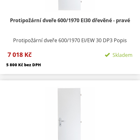
jednoho týdne od objednání.
Protipožární dveře 600/1970 EI30 dřevěné - pravé
Protipožární dveře 600/1970 EI/EW 30 DP3 Popis
produktu: Dveře vnítřní plné jednokřídlé Požární
7 018 Kč
odolnost: EI / EW 30 DP3 Protipožární dveře typu
Skladem
EI/EW 30 DP3 vyhovují požární odolnosti do 30 minut.
5 800 Kč bez DPH
Zkouška požární odolnosti byla provedena (dle normy
ČSN EN 1634-1) ve zkušebně PAVÚS. Na základě
zkušebního protokolubyl vydán certifikát. Značení v
souladu s § 5 vyhlášky202/99 Sb. Zámek dveří tvoří
nedílnou součást výrobku. Materiál: Obvodový
rámeček je zhotoven z kvalitních vlysů. Vnitřní výplň
toří výtlačně lisovaná dřevotřísková deska tl. 33mm.
Zpěňovací páskaje umístěna po obvodu a je zakryta
hanovací páskou. Do těchto dveří lze
vkládatpanoramatické kukátko a lze je použít jako
vstupní interiérové dveře do bytů. Termín dodání: