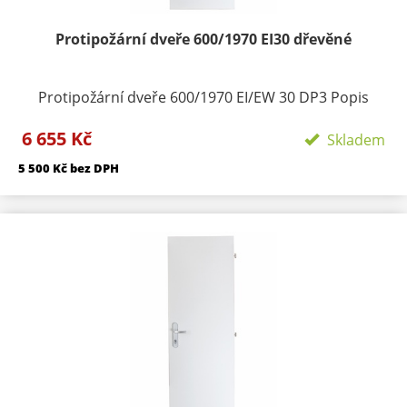
Protipožární dveře 600/1970 EI30 dřevěné
Protipožární dveře 600/1970 EI/EW 30 DP3 Popis
produktu: Dveře vnítřní plné jednokřídlé Požární
6 655 Kč
odolnost: EI / EW 30 DP3 Protipožární dveře typu
Skladem
EI/EW 30 DP3 vyhovují požární odolnosti do 30 minut.
5 500 Kč bez DPH
Zkouška požární odolnosti byla provedena (dle normy
ČSN EN 1634-1) ve zkušebně PAVÚS. Na základě
zkušebního protokolubyl vydán certifikát. Značení v
souladu s § 5 vyhlášky202/99 Sb. Zámek dveří tvoří
nedílnou součást výrobku. Materiál: Obvodový
rámeček je zhotoven z kvalitních vlysů. Vnitřní výplň
toří výtlačně lisovaná dřevotřísková deska tl. 33mm.
Zpěňovací páskaje umístěna po obvodu a je zakryta
hanovací páskou. Do těchto dveří lze
vkládatpanoramatické kukátko a lze je použít jako
vstupní interiérové dveře do bytů. Termín dodání:
standartně skladem v E shopu - maximálně do