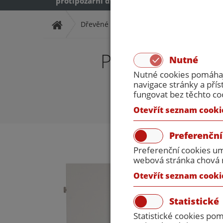
protipožární dveře
protipožární dveř
Dřevěné protipožární dveře
Dvoukřídl
Protipožární 
Nutné
Nutné cookies pomáhají
navigace stránky a př
fungovat bez těchto co
Otevřít seznam cooki
Preferenční
Preferenční cookies um
webová stránka chová n
Otevřít seznam cooki
Statistické
Statistické cookies po