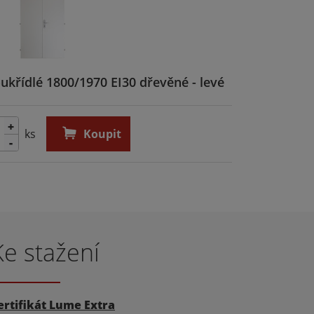
ukřídlé 1800/1970 EI30 dřevěné - levé
+
ks
Koupit
-
Ke stažení
ertifikát Lume Extra