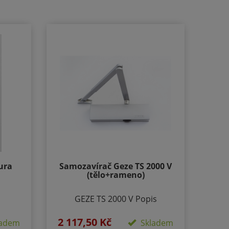
ura
Samozavírač Geze TS 2000 V
(tělo+rameno)
GEZE TS 2000 V Popis
produktu: Horní zavírač
laté,
2 117,50 Kč
ramenový pro 1-křídlé
adem
Skladem
0mm,