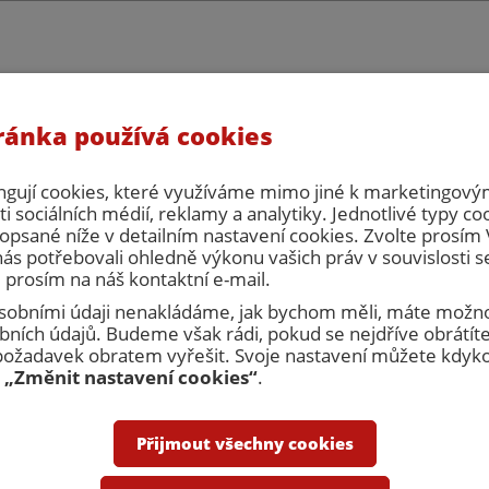
ránka používá cookies
eřní servis, s.r.o. celozávodní dovolená. V tuto dobu nebude možné vy
há zpracování objednávek ani cenových nabídek. Prosím naplánujte si 
počítejte, že zboží bude expedováno až po celozávodní dovolené.
ngují cookies, které využíváme mimo jiné k marketingovým
i sociálních médií, reklamy a analytiky. Jednotlivé typy co
opsané níže v detailním nastavení cookies. Zvolte prosí
nás potřebovali ohledně výkonu vašich práv v souvislosti 
 prosím na náš kontaktní e-mail.
 osobními údaji nenakládáme, jak bychom měli, máte možno
ních údajů. Budeme však rádi, pokud se nejdříve obrátíte
Přihlásit
R
žadavek obratem vyřešit. Svoje nastavení můžete kdykol
u
„Změnit nastavení cookies“
.
nakupovat
Obchodní podmínky
Kontakty
Přijmout všechny cookies
Dveřní zárubně
Revizní dvířka