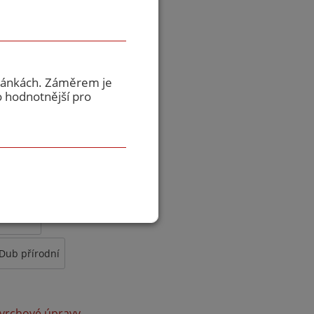
dká ekvivalent RAL
tránkách. Záměrem je
tví, fotografie je
o hodnotnější pro
ační
CPL DUB
 3D Dub
Dub přírodní
vrchové úpravy →