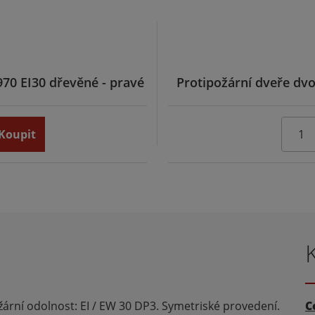
970 EI30 dřevěné - pravé
Protipožární dveře dvo
Koupit
žární odolnost: EI / EW 30 DP3. Symetriské provedení.
C