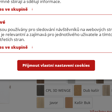
Provedení:
CPL bílá hla
ně sbírají a sdělují informace.
9010
↓
es ve skupině
Rozměr:
1800/1970
vé
Požární odolnost:
EI30DP3
jsou používány pro sledování návštěvníků na webových s
Příslušenství:
bez příslušens
 je relevantní a zajímavá pro jednotlivého uživatele a tímt
pouze ilustr
třetích stran.
↓
es ve skupině
Počet křidel:
2
Doplňkové úpravy
Přijmout vlastní nastavení cookies
CPL bílá hladká
CPL bílá perla
CPL OŘECH
CPL šedá
CPL
CPL 3D WENGE
Dub kašír
Javor
Kašír Buk
Všechny po