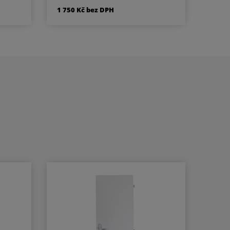
dveře.Pro dveřní křídlo o
m
1 750 Kč bez DPH
maximální šířce 1250 mm a
ážní
hmotnosti 100 kg.Montáž na
stranu pantů i opačnou
stranu pantů.Nerozlišuje
 pro
pravé a levé dveře.Použitelný
pro vstupní dveře. Základní
 pro
informace : Rozměry těla : 226
x 60 x 48 ( d x v x h )
Nastavitelná síla zavírání vel.
a pro
2/4/5 dle EN 1154.
Nastavitelná rychlost zavírání.
ule
Nastavitelný koncový doklap -
na rameni. Účinnost zavírání
koule
od 180°. Rameno pro přesah
zárubeň / křídlo - max. 70 mm.
Prodloužené rameno pro
přesah zárubeň / křídlo max.
170 mm.Varianty : Bez
aretace. Základní barvy :
Stříbrná ( EV1 ). Dodávka