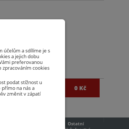
zvedávat
včasnou
 účelům a sdílíme je s
okies a jejich dobu
m Vámi preferovanou
se zpracováním cookies
st podat stížnost u
0
0 Kč
 přímo na nás a
egistrace
iv změnit v zápatí
Ostatní
Požární mřížky