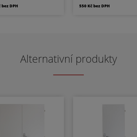
Délka rozety 134 mm
Délka rozety 134 m
č bez DPH
550 Kč bez DPH
částí kování je montážní
Součástí kování je mont
materiál.
materiál.
- klika/klika otvor pro
BB - klika/klika otvor
dozický klíč
dozický klíč
- klika/klika otvor pro
PZ - klika/klika otvor
cylindrickou vložku
cylindrickou vložku
Alternativní produkty
klika/klika rozeta pro
WC - klika/klika rozet
WC nebo koupelnu
WC nebo koupelnu
 LI - klika levá / koule
PZ LI - klika levá / ko
E - klika pravá / koule
PZ RE - klika pravá / 