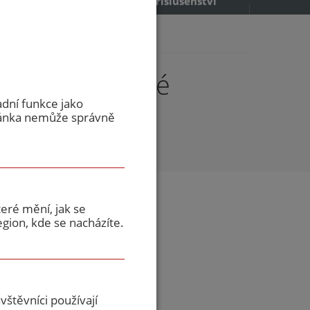
příslušenství
00/19...
0 EI30 dřevěné
adní funkce jako
ránka nemůže správně
eré mění, jak se
gion, kde se nacházíte.
Dýha - cena se
ladě individuální
laci
štěvníci používají