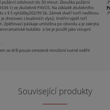
í požární odolnosti do 30 minut. Zkouška požární
.
1634-1) ve zkušebně PAVÚS. Na základě zkušebního
P
du s § 5 vyhlášky202/99 Sb. Zámek dveří tvoří nedílnou
.
 zhotoven z kvalitních vlysů. Vnitřní výplň toří
mm. Zpěňovací páskaje umístěna po obvodu a je zakryta
anoramatické kukátko a lze je použít jako vstupní
 .
adem se drží pouze omezené množství nutné ověřit
Související produkty