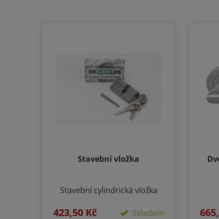
Stavební vložka
Dv
Stavební cylindrická vložka
DECENTIS 5-ti stavítková
Prov
423,50 Kč
665
vložka. Materiál vložky a klíčů:
Skladem
Vel