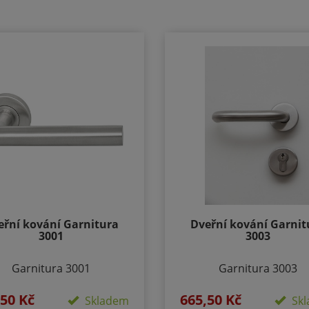
eřní kování Garnitura
Dveřní kování Garnit
3001
3003
Garnitura 3001
Garnitura 3003
edení: Rozetové - kulaté
Provedení: Rozetové - Ku
,50 Kč
665,50 Kč
Skladem
Skl
ikost rozety - 50/50mm
Velikost rozety - 50/5