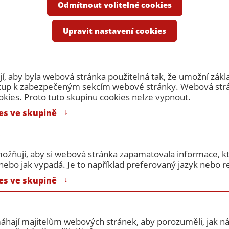
e
Odmítnout volitelné cookies
é dřevěné protipožární dveře
Protipožární dveře dvoukřídlé 18
Upravit nastavení cookies
dveře dvoukřídlé 1800/197
, aby byla webová stránka použitelná tak, že umožní zákl
ístup k zabezpečeným sekcím webové stránky. Webová st
okies. Proto tuto skupinu cookies nelze vypnout.
↓
es ve skupině
ožňují, aby si webová stránka zapamatovala informace, kt
ebo jak vypadá. Je to například preferovaný jazyk nebo re
Výrobce:
Masonite
↓
es ve skupině
Poznámka:
povrch HPL, 
odvíjí na zák
cenové kalku
máhají majitelům webových stránek, aby porozuměli, jak náv