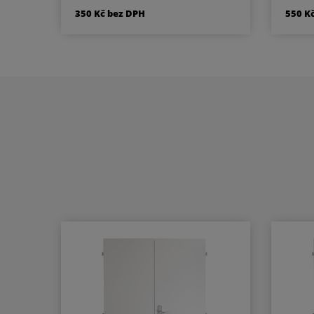
mosaz Povrchová úprava:
350 Kč bez DPH
550 K
matný nikl Obsahuje: 3 ks klíčů
Sou
a 2ks šroubů (M5x50 a
M5x60mm) Balení: krabička s
popisem rozměru a
BB 
povrchové úpravy
PZ 
WC 
PZ
PZ R