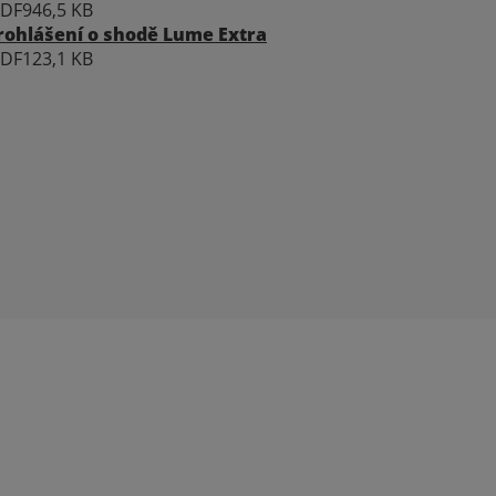
PDF
946,5 KB
rohlášení o shodě Lume Extra
PDF
123,1 KB