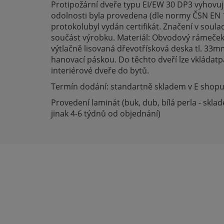
Protipožární dveře typu EI/EW 30 DP3 vyhovuj
odolnosti byla provedena (dle normy ČSN EN 
protokolubyl vydán certifikát. Značení v soula
součást výrobku. Materiál: Obvodový rámeček je
výtlačně lisovaná dřevotřísková deska tl. 33
hanovací páskou. Do těchto dveří lze vkládatp
interiérové dveře do bytů.
Termín dodání: standartně skladem v E shopu
Provedení laminát (buk, dub, bílá perla - skl
jinak 4-6 týdnů od objednání)