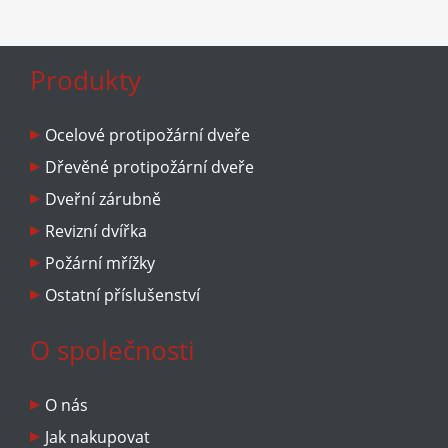
jinak 4-6 týdnů od objednání)
Produkty
Ocelové protipožární dveře
Dřevěné protipožární dveře
Dveřní zárubně
Revizní dvířka
Požární mřížky
Ostatní příslušenství
O společnosti
O nás
Jak nakupovat