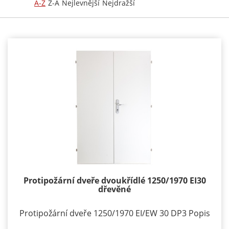
A-Z
Z-A
Nejlevnější
Nejdražší
Protipožární dveře dvoukřídlé 1250/1970 EI30
dřevěné
Protipožární dveře 1250/1970 EI/EW 30 DP3 Popis
produktu: Dveře vnítřní plné dvoukřídlé Požární