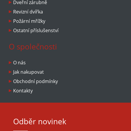
Dveřní zárubně
7000 kč/ks bez dPH podle typu a šířky ostění
Revizní dvířka
Hmotnost: cca 170 kg
Požární mřížky
Záruka: 24 měsíců
Ostatní příslušenství
O společnosti
O nás
Jak nakupovat
Obchodní podmínky
Kontakty
Odběr novinek