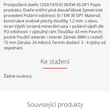
Protipožární dveře 1250/1970 EI 30/EW 45 DP1 Popis
produktu: Dveře vnítřní plné dvoukřídlové Symetrické
provedení Požární odolnost: EI / EW 30 DP1 Materiál:
konstrukce ocelové plechy tloušťky 1,2 mm z obou
stran Výplň: tvrzená minerální vata + požární výplň dle
PO odolnosti + výztužný rám Tloušťka: 43 mm Povrch:
pozink Použití: exteriér i interiér Zámek: BMH s roztečí
72 mm Záruka: 24 měsíců Termín dodání: 3 - 4 týdny od
objednání.
Ke stažení
Žádné soubory
Související produkty