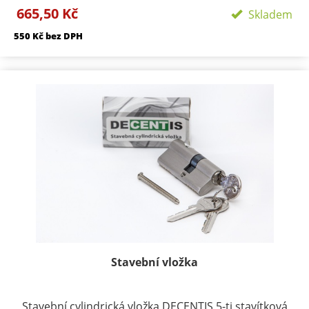
Provedení: Rozetové - Kulaté, Velikost rozety -
665,50 Kč
Skladem
50/50mm, Délka rozety 134 mm
550 Kč bez DPH
Součástí kování je montážní materiál.
BB - klika/klika otvor pro dozický klíč
PZ - klika/klika otvor pro cylindrickou vložku
WC - klika/klika rozeta pro WC nebo koupelnu
PZ LI - klika levá / koule
PZ RE - klika pravá / koule
Stavební vložka
Stavební cylindrická vložka DECENTIS 5-ti stavítková