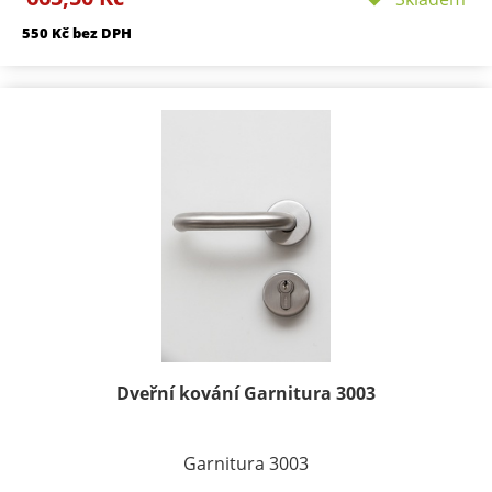
50/50mm Délka rozety 134 mm
550 Kč bez DPH
Součástí kování je montážní materiál.
BB - klika/klika otvor pro dozický klíč
PZ - klika/klika otvor pro cylindrickou vložku
WC klika/klika rozeta pro WC nebo koupelnu
PZ LI - klika levá / koule
PZ RE - klika pravá / koule
Dveřní kování Garnitura 3003
Garnitura 3003