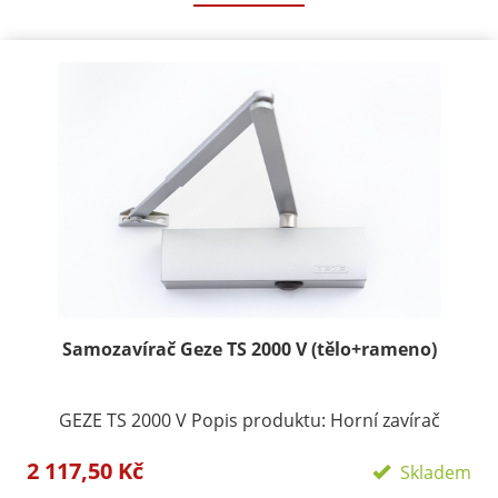
Samozavírač Geze TS 2000 V (tělo+rameno)
GEZE TS 2000 V Popis produktu: Horní zavírač
ramenový pro 1-křídlé dveře.Pro dveřní křídlo o
2 117,50 Kč
maximální šířce 1250 mm a hmotnosti 100 kg.Montáž
Skladem
na stranu pantů i opačnou stranu pantů.Nerozlišuje