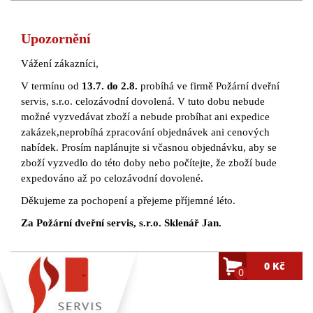
Upozornění
Vážení zákazníci,
V termínu od
13.7. do 2.8.
probíhá ve firmě Požární dveřní
servis, s.r.o. celozávodní dovolená. V tuto dobu nebude
možné vyzvedávat zboží a nebude probíhat ani expedice
zakázek,neprobíhá zpracování objednávek ani cenových
nabídek. Prosím naplánujte si včasnou objednávku, aby se
zboží vyzvedlo do této doby nebo počítejte, že zboží bude
expedováno až po celozávodní dovolené.
Děkujeme za pochopení a přejeme příjemné léto.
Za Požární dveřní servis, s.r.o. Sklenář Jan.
0 Kč
0