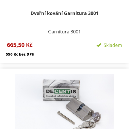
Dveřní kování Garnitura 3001
Garnitura 3001
Provedení: Rozetové - kulaté Velikost rozety -
665,50 Kč
Skladem
50/50mm Délka rozety 134 mm
550 Kč bez DPH
Součástí kování je montážní materiál.
BB - klika/klika otvor pro dozický klíč
PZ - klika/klika otvor pro cylindrickou vložku
WC klika/klika rozeta pro WC nebo koupelnu
PZ LI - klika levá / koule
PZ RE - klika pravá / koule