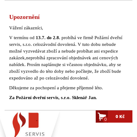
Upozornění
Vážení zákazníci,
V termínu od
13.7. do 2.8.
probíhá ve firmě Požární dveřní
servis, s.r.o. celozávodní dovolená. V tuto dobu nebude
možné vyzvedávat zboží a nebude probíhat ani expedice
zakázek,neprobíhá zpracování objednávek ani cenových
nabídek. Prosím naplánujte si včasnou objednávku, aby se
zboží vyzvedlo do této doby nebo počítejte, že zboží bude
expedováno až po celozávodní dovolené.
Děkujeme za pochopení a přejeme příjemné léto.
Za Požární dveřní servis, s.r.o. Sklenář Jan.
0 Kč
0