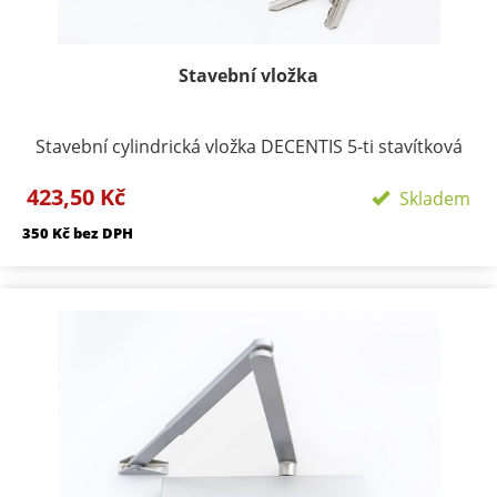
Stavební vložka
Stavební cylindrická vložka DECENTIS 5-ti stavítková
vložka. Materiál vložky a klíčů: mosaz Povrchová
423,50 Kč
úprava: matný nikl Obsahuje: 3 ks klíčů a 2ks šroubů
Skladem
(M5x50 a M5x60mm) Balení: krabička s popisem
350 Kč bez DPH
rozměru a povrchové úpravy