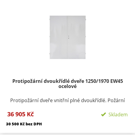
72 mm Záruka: 24 měsíců Termín dodání: 3 - 4 týdny
od objednání.
Protipožární dvoukřídlé dveře 1250/1970 EW45
ocelové
Protipožární dveře vnitřní plné dvoukřídlé. Požární
odolnost EI30/EW 45 DP1. Materiál konstrukce
36 905 Kč
ocelové plechy tloušťky 1,2 mm z obou stran. Výplň
Skladem
tvrzená minerální vata + požární výplň dle PO
30 500 Kč bez DPH
odolnosti výztužný ocelový rám.