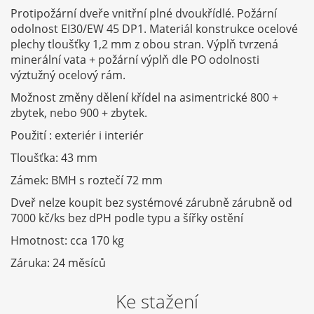
Protipožární dveře vnitřní plné dvoukřídlé. Požární
odolnost EI30/EW 45 DP1. Materiál konstrukce ocelové
plechy tloušťky 1,2 mm z obou stran. Výplň tvrzená
minerální vata + požární výplň dle PO odolnosti
výztužný ocelový rám.
Možnost změny dělení křídel na asimentrické 800 +
zbytek, nebo 900 + zbytek.
Použití : exteriér i interiér
Tloušťka: 43 mm
Zámek: BMH s roztečí 72 mm
Dveř nelze koupit bez systémové zárubně zárubně od
7000 kč/ks bez dPH podle typu a šířky ostění
Hmotnost: cca 170 kg
Záruka: 24 měsíců
Ke stažení