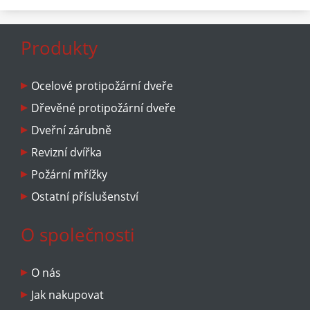
Možnost změny dělení křídel na asimentrické 800 +
zbytek, nebo 900 + zbytek.
Produkty
Použití : exteriér i interiér
Tloušťka: 43 mm
Ocelové protipožární dveře
Zámek: BMH s roztečí 72 mm
Dřevěné protipožární dveře
Dveř nelze koupit bez systémové zárubně zárubně od
Dveřní zárubně
7000 kč/ks bez dPH podle typu a šířky ostění
Revizní dvířka
Hmotnost: cca 150 kg
Požární mřížky
Záruka: 24 měsíců
Ostatní příslušenství
O společnosti
O nás
Jak nakupovat