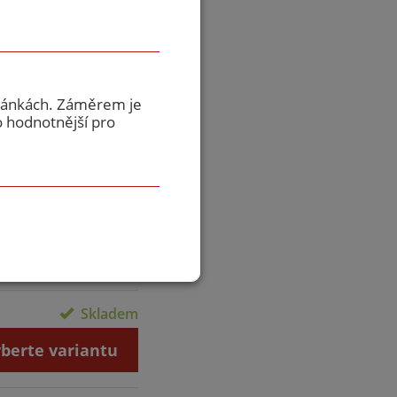
1015
tránkách. Záměrem je
o hodnotnější pro
2002
5001
vrchové úpravy →
Skladem
berte variantu