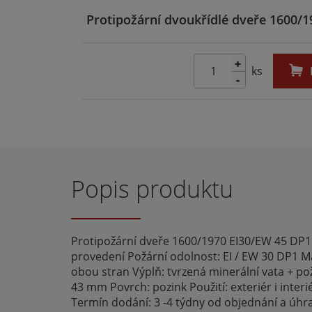
Protipožární dvoukřídlé dveře 1600/1
+
ks
-
Popis produktu
Protipožární dveře 1600/1970 EI30/EW 45 DP1
provedení Požární odolnost: EI / EW 30 DP1 Ma
obou stran Výplň: tvrzená minerální vata + po
43 mm Povrch: pozink Použití: exteriér i inte
Termín dodání: 3 -4 týdny od objednání a úhr