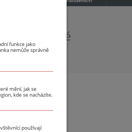
příslušenství
00/19...
0 EI30 ocelové
adní funkce jako
ránka nemůže správně
eré mění, jak se
gion, kde se nacházíte.
lent
štěvníci používají
ství