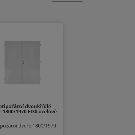
 LI - klika levá / koule
E - klika pravá / koule
otipožární dvoukřídlé
e 1800/1970 EI30 ocelové
ipožární dveře 1800/1970
EI30/EW 45 DP1 Popis