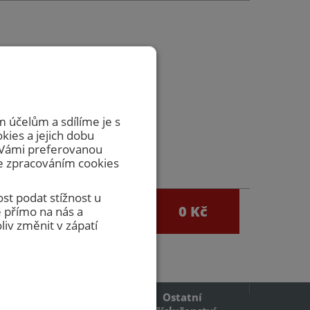
zvedávat
včasnou
 účelům a sdílíme je s
okies a jejich dobu
m Vámi preferovanou
se zpracováním cookies
st podat stížnost u
0
0 Kč
 přímo na nás a
egistrace
iv změnit v zápatí
Ostatní
Požární mřížky