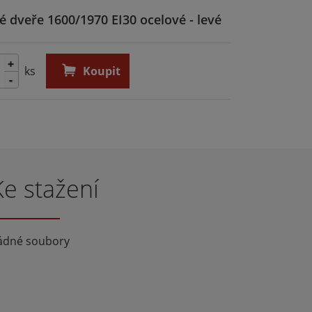
é dveře 1600/1970 EI30 ocelové - levé
+
ks
Koupit
-
Ke stažení
ádné soubory