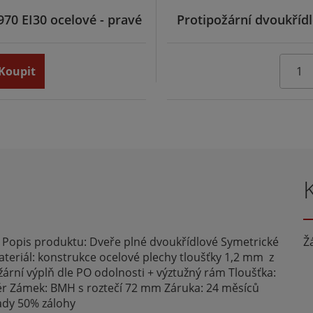
970 EI30 ocelové - pravé
Protipožární dvoukřídl
Koupit
 Popis produktu: Dveře plné dvoukřídlové Symetrické
Ž
teriál: konstrukce ocelové plechy tloušťky 1,2 mm z
žární výplň dle PO odolnosti + výztužný rám Tloušťka:
riér Zámek: BMH s roztečí 72 mm Záruka: 24 měsíců
ady 50% zálohy