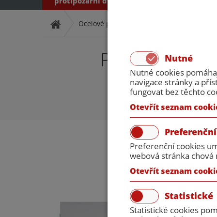
protipožární dveře
protipožární dveř
Ocelové protipožární dveře
Dvoukřídlé
Protipožární 
Nutné
Nutné cookies pomáhají
navigace stránky a př
fungovat bez těchto co
Otevřít seznam cooki
Preferenční
Preferenční cookies um
webová stránka chová n
Otevřít seznam cooki
Statistické
Statistické cookies po