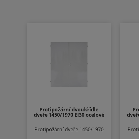
PZ LI - klika levá / koule
PZ
PZ RE - klika pravá / koule
PZ R
Protipožární dvoukřídle
Pr
dveře 1450/1970 EI30 ocelové
dveř
Protipožární dveře 1450/1970
Prot
EI30/EW 45 DP1 Popis