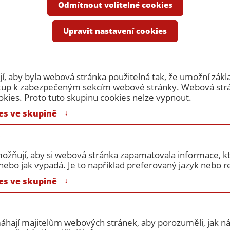
e
Odmítnout volitelné cookies
 ocelové protipožární dveře...
Protipožární dvoukřídlé dveře 16
Upravit nastavení cookies
dvoukřídlé dveře 1600/197
, aby byla webová stránka použitelná tak, že umožní zákl
ístup k zabezpečeným sekcím webové stránky. Webová st
okies. Proto tuto skupinu cookies nelze vypnout.
↓
es ve skupině
ožňují, aby si webová stránka zapamatovala informace, kt
ebo jak vypadá. Je to například preferovaný jazyk nebo re
Výrobce:
Ador / ekviva
↓
es ve skupině
Materiál:
pozink
Požární odolnost:
EI30DP1
máhají majitelům webových stránek, aby porozuměli, jak náv
Příslušenství:
bez příslušen