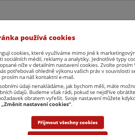
ránka používá cookies
eřní servis, s.r.o. celozávodní dovolená. V tuto dobu nebude možné vy
há zpracování objednávek ani cenových nabídek. Prosím naplánujte si 
počítejte, že zboží bude expedováno až po celozávodní dovolené.
ngují cookies, které využíváme mimo jiné k marketingovým
i sociálních médií, reklamy a analytiky. Jednotlivé typy co
opsané níže v detailním nastavení cookies. Zvolte prosí
nás potřebovali ohledně výkonu vašich práv v souvislosti 
 prosím na náš kontaktní e-mail.
 osobními údaji nenakládáme, jak bychom měli, máte možno
ních údajů. Budeme však rádi, pokud se nejdříve obrátíte
Přihlásit
R
žadavek obratem vyřešit. Svoje nastavení můžete kdykol
u
„Změnit nastavení cookies“
.
nakupovat
Obchodní podmínky
Kontakty
Přijmout všechny cookies
Dveřní zárubně
Revizní dvířka