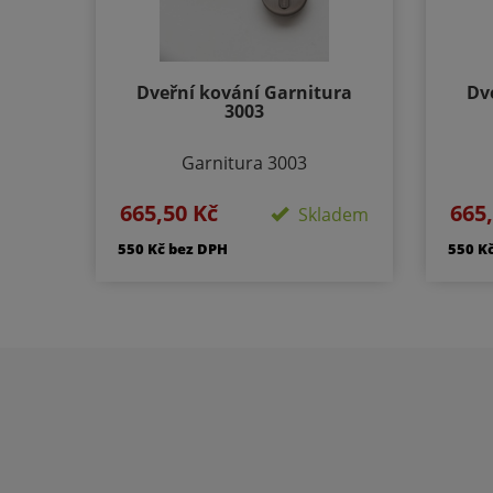
Dveřní kování Garnitura
Dv
3003
Garnitura 3003
Provedení: Rozetové - Kulaté,
Prov
665,50 Kč
665
Skladem
Velikost rozety - 50/50mm,
Vel
Délka rozety 134 mm
550 Kč bez DPH
550 K
Součástí kování je montážní
Sou
materiál.
BB - klika/klika otvor pro
BB 
dozický klíč
PZ - klika/klika otvor pro
PZ 
cylindrickou vložku
WC - klika/klika rozeta pro
WC 
WC nebo koupelnu