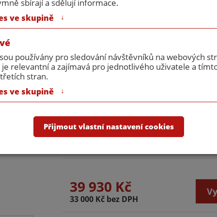
ně sbírají a sdělují informace.
Počet křidel:
2
↓
es ve skupině
Doplňkové úpravy
vé
RAL 1000
RAL 1002
RAL 
jsou používány pro sledování návštěvníků na webových s
 je relevantní a zajímavá pro jednotlivého uživatele a tímt
RAL 1027
RAL 1028
RAL 
třetích stran.
↓
es ve skupině
RAL 3005
RAL 4007
RAL 
RAL 6001
RAL 6010
Přijmout vlastní nastavení cookies
Všechny po
39 930 Kč
Vy
33 000 Kč bez DPH