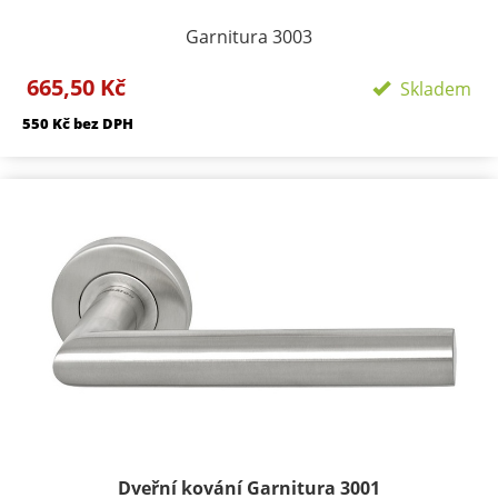
Garnitura 3003
Provedení: Rozetové - Kulaté, Velikost rozety -
665,50 Kč
Skladem
50/50mm, Délka rozety 134 mm
550 Kč bez DPH
Součástí kování je montážní materiál.
BB - klika/klika otvor pro dozický klíč
PZ - klika/klika otvor pro cylindrickou vložku
WC - klika/klika rozeta pro WC nebo koupelnu
PZ LI - klika levá / koule
PZ RE - klika pravá / koule
Dveřní kování Garnitura 3001