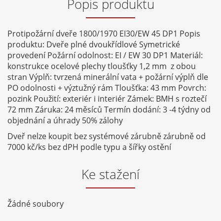
Popis produktu
Protipožární dveře 1800/1970 EI30/EW 45 DP1 Popis
produktu: Dveře plné dvoukřídlové Symetrické
provedení Požární odolnost: EI / EW 30 DP1 Materiál:
konstrukce ocelové plechy tloušťky 1,2 mm z obou
stran Výplň: tvrzená minerální vata + požární výplň dle
PO odolnosti + výztužný rám Tloušťka: 43 mm Povrch:
pozink Použití: exteriér i interiér Zámek: BMH s roztečí
72 mm Záruka: 24 měsíců Termín dodání: 3 -4 týdny od
objednání a úhrady 50% zálohy
Dveř nelze koupit bez systémové zárubně zárubně od
7000 kč/ks bez dPH podle typu a šířky ostění
Ke stažení
Žádné soubory