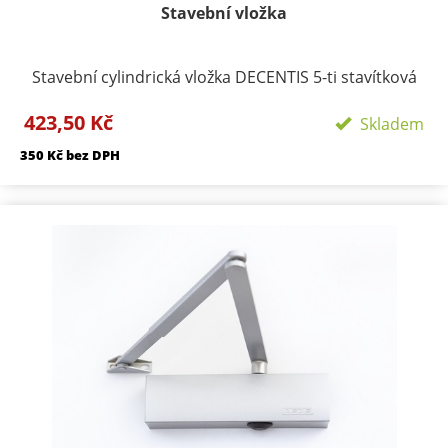
Stavební vložka
Stavební cylindrická vložka DECENTIS 5-ti stavítková
vložka. Materiál vložky a klíčů: mosaz Povrchová
423,50 Kč
úprava: matný nikl Obsahuje: 3 ks klíčů a 2ks šroubů
Skladem
(M5x50 a M5x60mm) Balení: krabička s popisem
350 Kč bez DPH
rozměru a povrchové úpravy