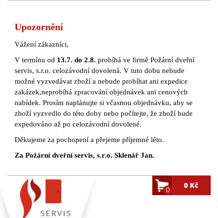
Upozornění
Vážení zákazníci,
V termínu od
13.7. do 2.8.
probíhá ve firmě Požární dveřní
servis, s.r.o. celozávodní dovolená. V tuto dobu nebude
možné vyzvedávat zboží a nebude probíhat ani expedice
zakázek,neprobíhá zpracování objednávek ani cenových
nabídek. Prosím naplánujte si včasnou objednávku, aby se
zboží vyzvedlo do této doby nebo počítejte, že zboží bude
expedováno až po celozávodní dovolené.
Děkujeme za pochopení a přejeme příjemné léto.
Za Požární dveřní servis, s.r.o. Sklenář Jan.
0 Kč
0