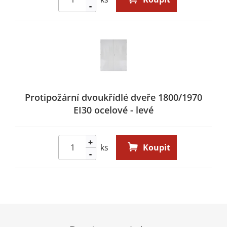
-
Protipožární dvoukřídlé dveře 1800/1970
EI30 ocelové - levé
+
ks
Koupit
-