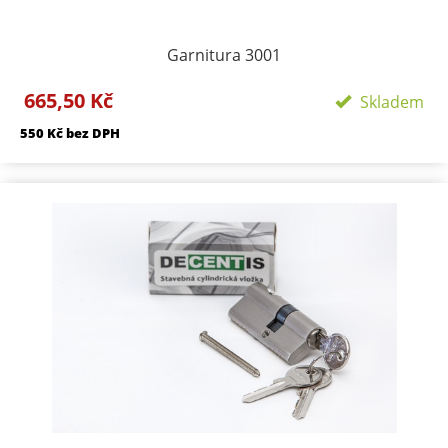
Garnitura 3001
Provedení: Rozetové - kulaté Velikost rozety -
665,50 Kč
Skladem
50/50mm Délka rozety 134 mm
550 Kč bez DPH
Součástí kování je montážní materiál.
BB - klika/klika otvor pro dozický klíč
PZ - klika/klika otvor pro cylindrickou vložku
WC klika/klika rozeta pro WC nebo koupelnu
PZ LI - klika levá / koule
PZ RE - klika pravá / koule