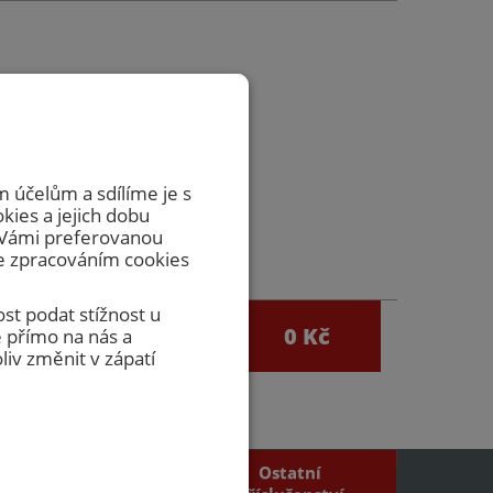
zvedávat
včasnou
 účelům a sdílíme je s
okies a jejich dobu
m Vámi preferovanou
se zpracováním cookies
st podat stížnost u
0
0 Kč
 přímo na nás a
egistrace
iv změnit v zápatí
Ostatní
Požární mřížky