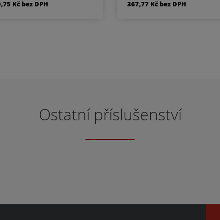
9,75 Kč bez DPH
367,77 Kč bez DPH
cylindrickou vložku WC
cylindrickou vložku W
lika/klika rozeta pro WC
klika/klika rozeta pro 
nebo koupelnu PZ LI -
nebo koupelnu PZ LI 
a levá / koule PZ RE - klika
klika levá / koule PZ RE - 
ravá / koule Materiál -
pravá / koule Materiál - 
hrom / prášková barva
Součástí kování je mont
částí kování je montážní
materiál.
materiál.
Ostatní příslušenství