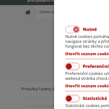
protipožární dveře
protipožární dveř
Ostatní příslušenství
Nutné
Nutné cookies pomáhají
navigace stránky a př
fungovat bez těchto co
Otevřít seznam cooki
Dveřní kování
Preferenční
Preferenční cookies um
webová stránka chová n
Otevřít seznam cooki
Produkty řazeny dle:
A-Z
Z-A
Nejlevnější
Nejd
Statistické
Statistické cookies po