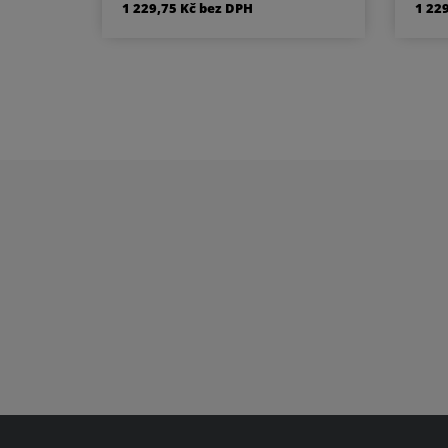
1 229,75 Kč bez DPH
1 22
cylindrickou vložku WC
klika/klika rozeta pro WC
k
nebo koupelnu PZ LI -
klika levá / koule PZ RE - klika
klik
pravá / koule Materiál -
p
chrom / prášková barva
c
Součástí kování je montážní
Sou
materiál.