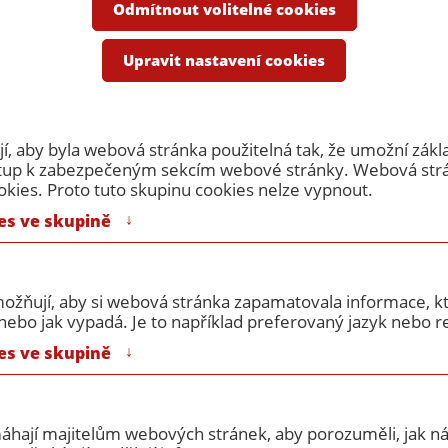
e
Odmítnout volitelné cookies
Upravit nastavení cookies
Ostatní příslušenství
, aby byla webová stránka použitelná tak, že umožní zákl
ístup k zabezpečeným sekcím webové stránky. Webová st
okies. Proto tuto skupinu cookies nelze vypnout.
↓
es ve skupině
Samozavírače
Dveřní
ožňují, aby si webová stránka zapamatovala informace, kt
ebo jak vypadá. Je to například preferovaný jazyk nebo re
↓
es ve skupině
ražší
máhají majitelům webových stránek, aby porozuměli, jak náv