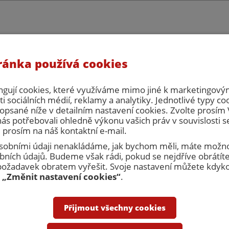
ránka používá cookies
eřní servis, s.r.o. celozávodní dovolená. V tuto dobu nebude možné vy
há zpracování objednávek ani cenových nabídek. Prosím naplánujte si 
počítejte, že zboží bude expedováno až po celozávodní dovolené.
ngují cookies, které využíváme mimo jiné k marketingovým
i sociálních médií, reklamy a analytiky. Jednotlivé typy co
opsané níže v detailním nastavení cookies. Zvolte prosí
nás potřebovali ohledně výkonu vašich práv v souvislosti 
 prosím na náš kontaktní e-mail.
 osobními údaji nenakládáme, jak bychom měli, máte možno
ních údajů. Budeme však rádi, pokud se nejdříve obrátíte
Přihlásit
R
žadavek obratem vyřešit. Svoje nastavení můžete kdykol
u
„Změnit nastavení cookies“
.
nakupovat
Obchodní podmínky
Kontakty
Přijmout všechny cookies
Dveřní zárubně
Revizní dvířka