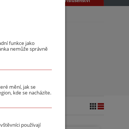
příslušenství
adní funkce jako
ránka nemůže správně
 vložky
eré mění, jak se
gion, kde se nacházíte.
štěvníci používají