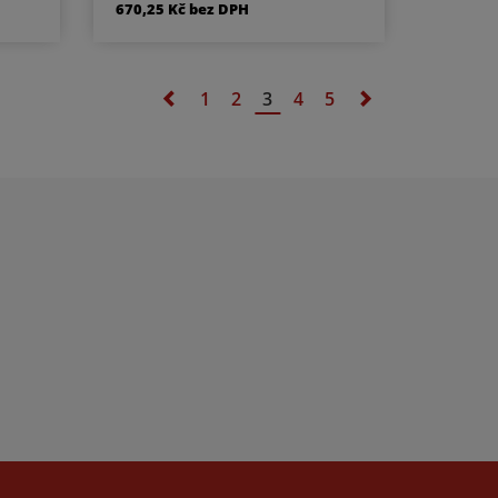
670,25 Kč bez DPH
C
cylindrickou vložku WC
WC
klika/klika rozeta pro WC
-
nebo koupelnu PZ LI -
klika
klika levá / koule PZ RE - klika
1
2
3
4
5
Nerez
pravá / koule Materiál - Nerez
ážní
Součástí kování je montážní
materiál.