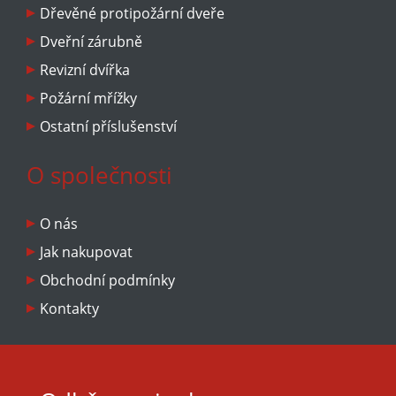
domluvit.
Dřevěné protipožární dveře
Dveřní zárubně
Revizní dvířka
Požární mřížky
Ostatní příslušenství
O společnosti
O nás
Jak nakupovat
Obchodní podmínky
Kontakty