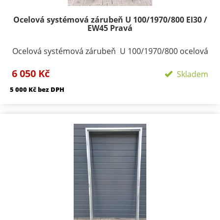
Ocelová systémová zárubeň U 100/1970/800 EI30 /
EW45 Pravá
Ocelová systémová zárubeň U 100/1970/800 ocelová
zárubeň na čistou podlahu provedení pozink ,
6 050 Kč
Hranatá vyrobena z plechu tloušťky 1,25 mm
Skladem
konstruována pro dveře s polodrážkou 25/15 mm a je
5 000 Kč bez DPH
osazena panty Trio 15 pro jednokřídlé dveře
dodáváme 3ks pantů na pravou či levou stranu.
Vellikost lemů 30/45. Zárubeň je možno zdít přímo
nebo zavařit na připravené svlaky a zalít betonem.
Profil zárubně - 100 mm Šířka zárubně 800 mm
Termín dodání skladem Přepravní rozměry:
120/2100/900 Přepravu zárubní nutno individuálně
domluvit.