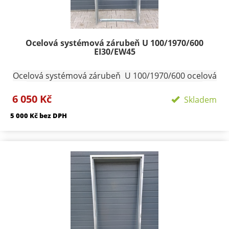
Ocelová systémová zárubeň U 100/1970/600
EI30/EW45
Ocelová systémová zárubeň U 100/1970/600 ocelová
zárubeň na čistou podlahu provedení pozink ,
6 050 Kč
Hranatá vyrobena z plechu tloušťky 1,25 mm
Skladem
konstruována pro dveře s polodrážkou 25/15 mm a je
5 000 Kč bez DPH
osazena panty Trio 15 pro jednokřídlé dveře
dodáváme 3ks pantů na pravou či levou stranu.
Vellikost lemů 30/45. Zárubeň je možno zdít přímo
nebo zavařit na připravené svlaky a zalít betonem.
Profil zárubně - 100 mm Šířka zárubně 600 mm
Termín dodání skladem Přepravní rozměry:
120/2100/700 Přepravu zárubní nutno individuálně
domluvit.