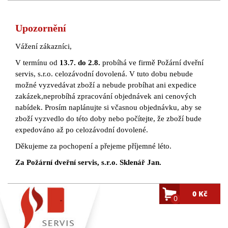
Upozornění
Vážení zákazníci,
V termínu od
13.7. do 2.8.
probíhá ve firmě Požární dveřní
servis, s.r.o. celozávodní dovolená. V tuto dobu nebude
možné vyzvedávat zboží a nebude probíhat ani expedice
zakázek,neprobíhá zpracování objednávek ani cenových
nabídek. Prosím naplánujte si včasnou objednávku, aby se
zboží vyzvedlo do této doby nebo počítejte, že zboží bude
expedováno až po celozávodní dovolené.
Děkujeme za pochopení a přejeme příjemné léto.
Za Požární dveřní servis, s.r.o. Sklenář Jan.
0 Kč
0