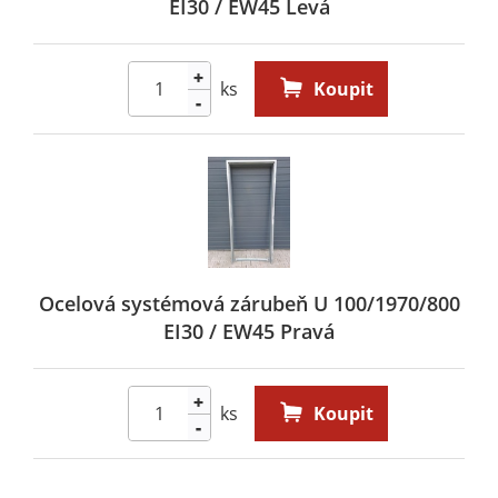
EI30 / EW45 Levá
+
ks
Koupit
-
Ocelová systémová zárubeň U 100/1970/800
EI30 / EW45 Pravá
+
ks
Koupit
-