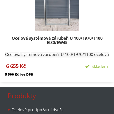
Ocelová systémová zárubeň U 100/1970/1100
EI30/EW45
Ocelová systémová zárubeň U 100/1970/1100 ocelová
zárubeň na čistou podlahu provedení pozink ,
6 655 Kč
Hranatá vyrobena z plechu tloušťky 1,25 mm
Skladem
konstruována pro dveře s polodrážkou 25/15 mm a je
5 500 Kč bez DPH
osazena panty Trio 15 pro jednokřídlé dveře
dodáváme 4ks pantů na pravou či levou stranu.
Vellikost lemů 30/45. Zárubeň je možno zdít přímo
nebo zavařit na připravené svlaky a zalít betonem.
Produkty
Profil zárubně - 100 mm Šířka zárubně 1100 mm
Termín dodání skladem Přepravní rozměry:
Ocelové protipožární dveře
120/2100/1200 Přepravu zárubní nutno individuálně