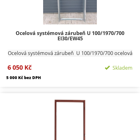
Ocelová systémová zárubeň U 100/1970/700
EI30/EW45
Ocelová systémová zárubeň U 100/1970/700 ocelová
zárubeň na čistou podlahu provedení pozink ,
6 050 Kč
Hranatá vyrobena z plechu tloušťky 1,25 mm
Skladem
konstruována pro dveře s polodrážkou 25/15 mm a je
5 000 Kč bez DPH
osazena panty Trio 15 pro jednokřídlé dveře
dodáváme 3ks pantů na pravou či levou stranu.
Vellikost lemů 30/45. Zárubeň je možno zdít přímo
nebo zavařit na připravené svlaky a zalít betonem.
Profil zárubně - 100 mm Šířka zárubně 700 mm
Termín dodání skladem Přepravní rozměry:
120/2100/800 Přepravu zárubní nutno individuálně
domluvit.