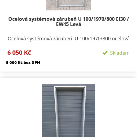
Ocelová systémová zárubeň U 100/1970/800 EI30 /
EW45 Levá
Ocelová systémová zárubeň U 100/1970/800 ocelová
zárubeň na čistou podlahu provedení pozink ,
6 050 Kč
Hranatá vyrobena z plechu tloušťky 1,25 mm
Skladem
konstruována pro dveře s polodrážkou 25/15 mm a je
5 000 Kč bez DPH
osazena panty Trio 15 pro jednokřídlé dveře
dodáváme 3ks pantů na pravou či levou stranu.
Vellikost lemů 30/45. Zárubeň je možno zdít přímo
nebo zavařit na připravené svlaky a zalít betonem.
Profil zárubně - 100 mm Šířka zárubně 800 mm
Termín dodání skladem Přepravní rozměry:
120/2100/900 Přepravu zárubní nutno individuálně
domluvit.