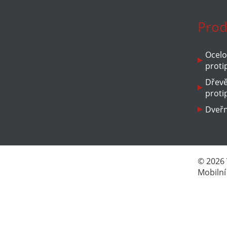
Prod
Ocelo
proti
Dřev
proti
Dveřn
© 2026
Mobilní