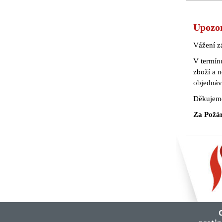
Upozo
Vážení z
V termín
zboží a 
objednáv
Děkujeme
Za Požárn