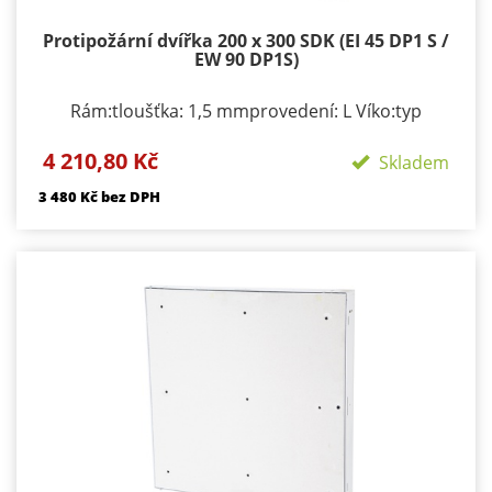
Protipožární dvířka 200 x 300 SDK (EI 45 DP1 S /
EW 90 DP1S)
Rám:tloušťka: 1,5 mmprovedení: L Víko:typ
zavírání/zamykání: klička, FAB zámekpočet zámků:
4 210,80 Kč
podle rozměru 1-3provedení: výko s SDK výplní
Skladem
Požární odolnosti:EI 40 D1-SEW 90 D1-S
3 480 Kč bez DPH