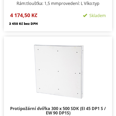
Rám:tloušťka: 1,5 mmprovedení: L Víko:typ
zavírání/zamykání: klička, FAB zámekpočet zámků:
4 174,50 Kč
podle rozměru 1-3provedení: výko s SDK výplní
Skladem
Požární odolnosti:EI 45 D1-SEW 90 D1-S
3 450 Kč bez DPH
Protipožární dvířka 300 x 500 SDK (EI 45 DP1 S /
EW 90 DP1S)