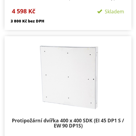
zavírání/zamykání: klička, FAB zámekpočet zámků:
4 598 Kč
podle rozměru 1-3provedení: výko s SDK výplní
Skladem
Požární odolnosti:EI 45 D1-SEW 90 D1-S
3 800 Kč bez DPH
Protipožární dvířka 400 x 400 SDK (EI 45 DP1 S /
EW 90 DP1S)