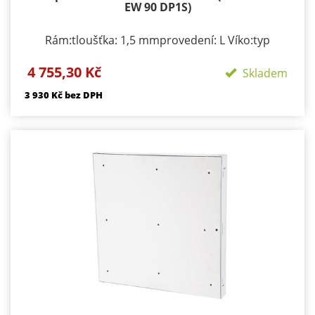
EW 90 DP1S)
Rám:tloušťka: 1,5 mmprovedení: L Víko:typ
zavírání/zamykání: klička, FAB zámekpočet zámků:
4 755,30 Kč
podle rozměru 1-3provedení: plechové víko s
Skladem
komaxitem Požární odolnosti:EI 405D1-SEW 90
3 930 Kč bez DPH
D1-S