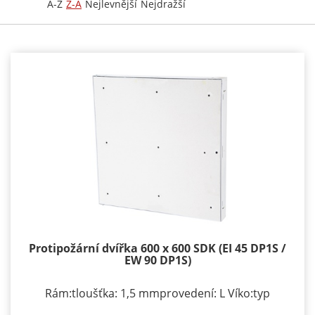
A-Z
Z-A
Nejlevnější
Nejdražší
Protipožární dvířka 600 x 600 SDK (EI 45 DP1S /
EW 90 DP1S)
Rám:tloušťka: 1,5 mmprovedení: L Víko:typ
zavírání/zamykání: klička, FAB zámekpočet zámků: