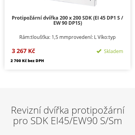
Protipožární dvířka 200 x 200 SDK (EI 45 DP1 S /
EW 90 DP1S)
Rám:tloušťka: 1,5 mmprovedení: L Víko:typ
zavírání/zamykání: klička, FAB zámek Za příplatek
3 267 Kč
možné automatická západka či zámek FABpočet
Skladem
zámků: podle rozměru 1-3provedení: výko s SDK
2 700 Kč bez DPH
výplní Požární odolnosti:EI 45 D1-SEW 90 D1-S
Revizní dvířka protipožární
pro SDK EI45/EW90 S/Sm