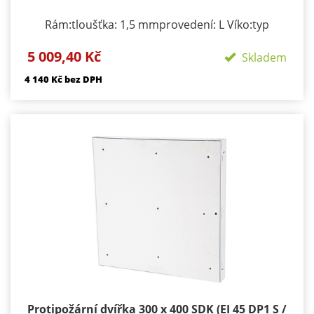
Rám:tloušťka: 1,5 mmprovedení: L Víko:typ
zavírání/zamykání: klička, FAB zámekpočet zámků:
5 009,40 Kč
podle rozměru 1-3provedení: dvířka s SDK výplní
Skladem
Požární odolnosti:EI 45 D1-SEW 90 D1-S
4 140 Kč bez DPH
Protipožární dvířka 300 x 400 SDK (EI 45 DP1 S /