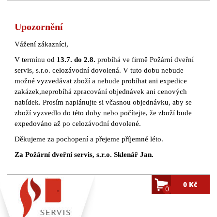
Upozornění
Vážení zákazníci,
V termínu od
13.7. do 2.8.
probíhá ve firmě Požární dveřní
servis, s.r.o. celozávodní dovolená. V tuto dobu nebude
možné vyzvedávat zboží a nebude probíhat ani expedice
zakázek,neprobíhá zpracování objednávek ani cenových
nabídek. Prosím naplánujte si včasnou objednávku, aby se
zboží vyzvedlo do této doby nebo počítejte, že zboží bude
expedováno až po celozávodní dovolené.
Děkujeme za pochopení a přejeme příjemné léto.
Za Požární dveřní servis, s.r.o. Sklenář Jan.
0 Kč
0