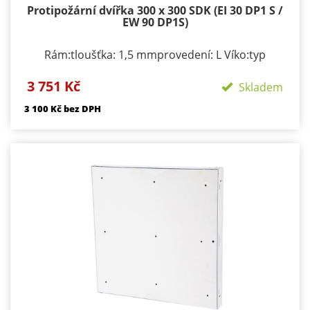
Protipožární dvířka 300 x 300 SDK (EI 30 DP1 S /
EW 90 DP1S)
Rám:tloušťka: 1,5 mmprovedení: L Víko:typ
zavírání/zamykání: klička, FAB zámekpočet zámků:
3 751 Kč
podle rozměru 1-3provedení: výko s SDK výplní
Skladem
Požární odolnosti:EI 40 D1-SEW 90 D1-S
3 100 Kč bez DPH